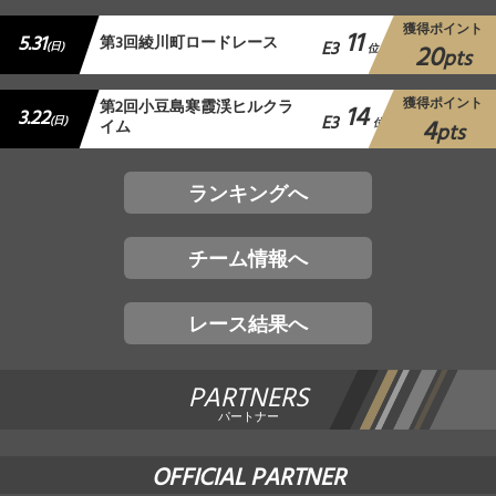
獲得ポイント
11
5.31
第3回綾川町ロードレース
E3
20
(日)
位
pts
獲得ポイント
第2回小豆島寒霞渓ヒルクラ
14
3.22
E3
4
(日)
イム
位
pts
ランキングへ
チーム情報へ
レース結果へ
PARTNERS
パートナー
OFFICIAL PARTNER