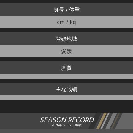
身長 / 体重
cm / kg
登録地域
愛媛
脚質
主な戦績
SEASON RECORD
2026年シーズン戦績