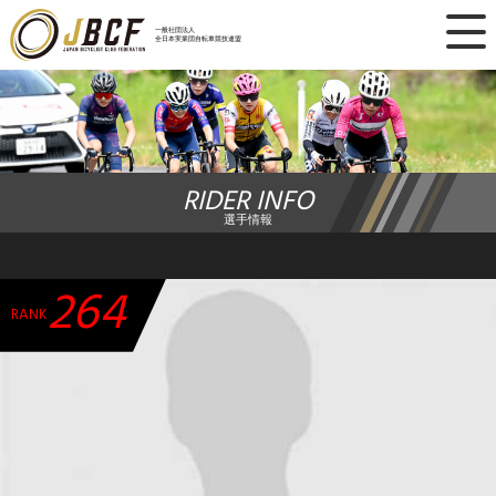
×
一般社団法人
全日本実業団自転車競技連盟
ニュース
レース日程
RIDER INFO
ランキング
選手情報
レース結果
264
チーム・選手
RANK
競技ガイド
加盟・登録
エントリー