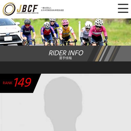
×
一般社団法人
全日本実業団自転車競技連盟
ニュース
レース日程
RIDER INFO
ランキング
選手情報
レース結果
149
チーム・選手
RANK
競技ガイド
加盟・登録
エントリー