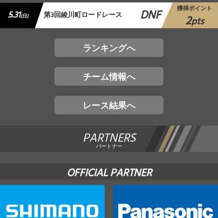
獲得ポイント
DNF
5.31
第3回綾川町ロードレース
2
(日)
pts
ランキングへ
チーム情報へ
レース結果へ
PARTNERS
パートナー
OFFICIAL PARTNER