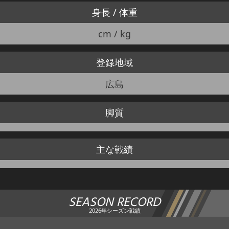
身長 / 体重
cm / kg
登録地域
広島
脚質
主な戦績
SEASON RECORD
2026年シーズン戦績