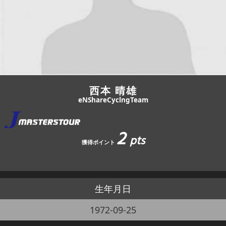
JBCF ROAD SERIESとは
西本 晴雄
eNShareCyclngTeam
2
pts
獲得ポイント
生年月日
1972-09-25