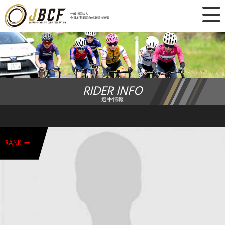
×
一般社団法人
全日本実業団自転車競技連盟
ニュース
レース日程
RIDER INFO
ランキング
選手情報
レース結果
-
チーム・選手
RANK
競技ガイド
加盟・登録
エントリー