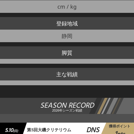
cm / kg
登録地域
静岡
脚質
主な戦績
SEASON RECORD
2026年シーズン戦績
獲得ポイント
DNS
5.10
第5回大磯クリテリウム
(日)