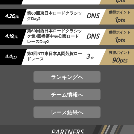
1
pts
獲得ポイント
第60回東日本ロードクラシッ
DNS
4.26
1
(日)
クDay2
pts
第60回西日本ロードクラシッ
獲得ポイント
DNS
4.19
ク第7回播磨中央公園ロード
1
(日)
pts
レースDay2
獲得ポイント
第3回NTT東日本真岡芳賀ロー
3
4.4
90
(土)
ドレース
位
pts
ランキングへ
チーム情報へ
レース結果へ
PARTNERS