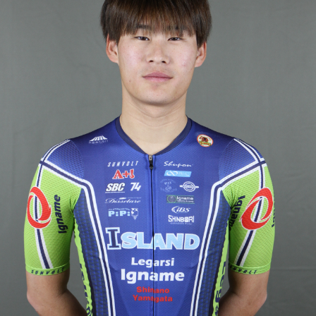
JBCF ROAD SERIESとは