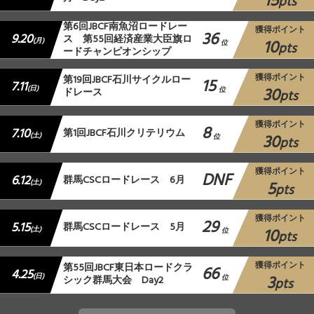
15
pts
第6回JBCF南魚沼ロードレー
獲得ポイント
36
9.20
ス 第55回経済産業大臣旗ロ
10
(月)
位
pts
ードチャンピオンシップ
獲得ポイント
第19回JBCF石川サイクルロー
15
7.11
30
(日)
ドレース
位
pts
獲得ポイント
8
7.10
第1回JBCF石川クリテリウム
30
(土)
位
pts
獲得ポイント
DNF
6.12
群⾺CSCロードレース 6月
5
(土)
pts
獲得ポイント
29
5.15
群馬CSCロードレース 5月
10
(土)
位
pts
獲得ポイント
第55回JBCF東日本ロードクラ
66
4.25
3
(日)
シック群馬大会 Day2
位
pts