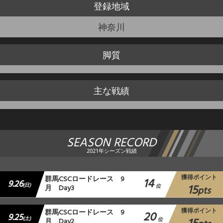
登録地域
神奈川
脚質
主な戦績
SEASON RECORD
2021年シーズン戦績
獲得ポイント
群⾺CSCロードレース 9
14
9.26
15
(日)
月 Day3
位
pts
獲得ポイント
群⾺CSCロードレース 9
20
9.25
(土)
月 Day2
位