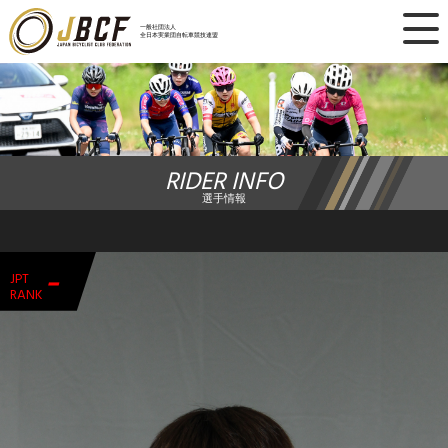
×
一般社団法人
全日本実業団自転車競技連盟
ニュース
レース日程
RIDER INFO
ランキング
選手情報
レース結果
-
JPT
チーム・選手
RANK
競技ガイド
加盟・登録
エントリー