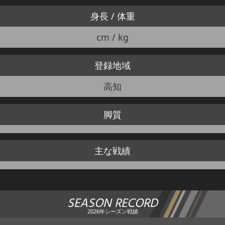
身長 / 体重
cm / kg
登録地域
高知
脚質
主な戦績
SEASON RECORD
2026年シーズン戦績