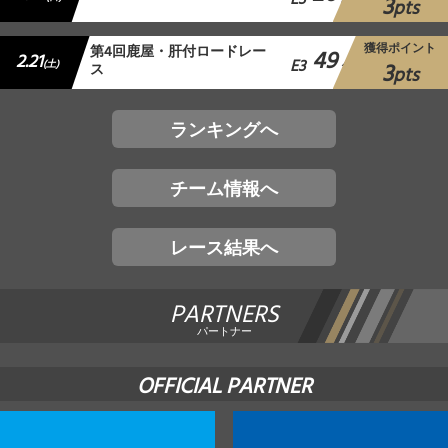
E3
3
pts
獲得ポイント
第4回鹿屋・肝付ロードレー
49
2.21
E3
3
(土)
ス
位
pts
ランキングへ
チーム情報へ
レース結果へ
PARTNERS
パートナー
OFFICIAL PARTNER