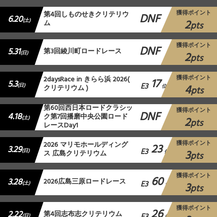
獲得ポイント
第4回しものせきクリテリウ
DNF
6.20
2
(土)
ム
pts
獲得ポイント
DNF
5.31
第3回綾川町ロードレース
2
(日)
pts
獲得ポイント
2daysRace in きらら浜 2026(
17
5.3
E3
4
(日)
クリテリウム )
位
pts
第60回西日本ロードクラシッ
獲得ポイント
DNF
4.18
ク第7回播磨中央公園ロード
2
(土)
pts
レースDay1
獲得ポイント
2026 マリモホールディング
23
3.29
E3
3
(日)
ス 広島クリテリウム
位
pts
獲得ポイント
60
3.28
2026広島三原ロードレース
E3
3
(土)
位
pts
獲得ポイント
26
2.22
第4回志布志クリテリウム
(日)
位