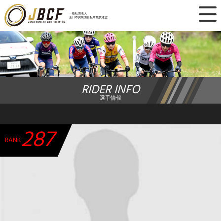
×
一般社団法人
全日本実業団自転車競技連盟
ニュース
レース日程
RIDER INFO
ランキング
選手情報
レース結果
287
チーム・選手
RANK
競技ガイド
加盟・登録
エントリー