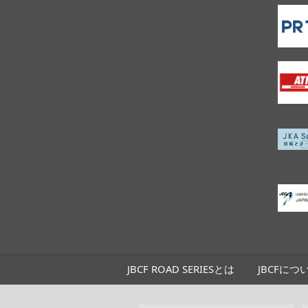
JBCF ROAD SERIESとは
JBCFにつ