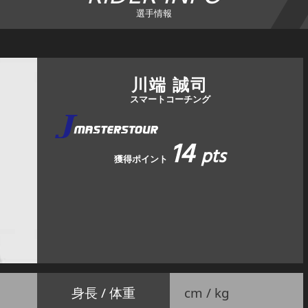
選手情報
川端 誠司
スマートコーチング
14
pts
獲得ポイント
身長 / 体重
cm / kg