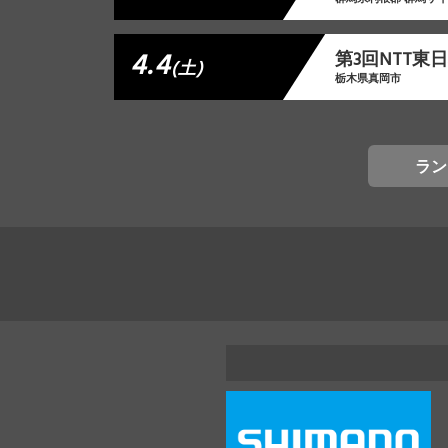
4.4
第3回NTT
(土)
栃木県真岡市
ラン