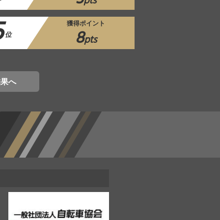
pts
5
獲得ポイント
8
位
pts
結果へ