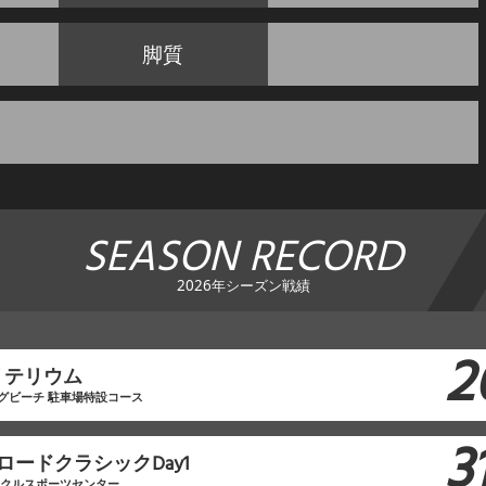
脚質
SEASON RECORD
2026年シーズン戦績
2
リテリウム
グビーチ 駐車場特設コース
3
ロードクラシックDay1
イクルスポーツセンター