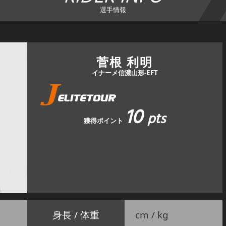
選手情報
菅根 利明
イナーメ信濃山形-EFT
10
pts
獲得ポイント
身長 / 体重
cm / kg