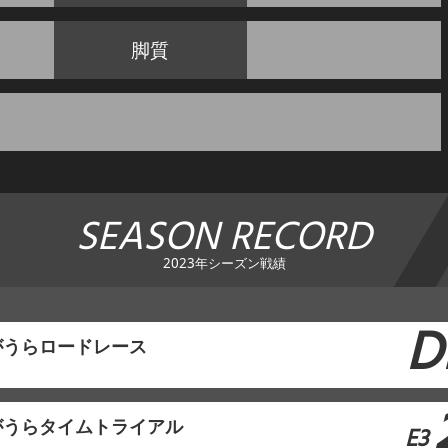
脚質
SEASON RECORD
2023年シーズン戦績
D
がうらロードレース
がうらタイムトライアル
E3