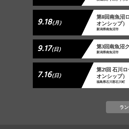
第8回南魚沼
9.18
(月)
オンシップ）
新潟県南魚沼市
9.17
第3回南魚沼
(日)
新潟県南魚沼市
第21回 石
7.16
(日)
オンシップ）
福島県石川郡石川町
ラン