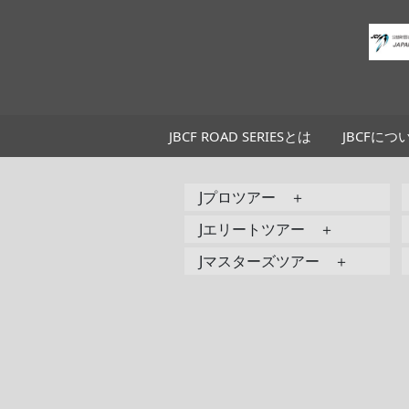
JBCF ROAD SERIESとは
JBCFにつ
Jプロツアー ＋
Jエリートツアー ＋
Jマスターズツアー ＋