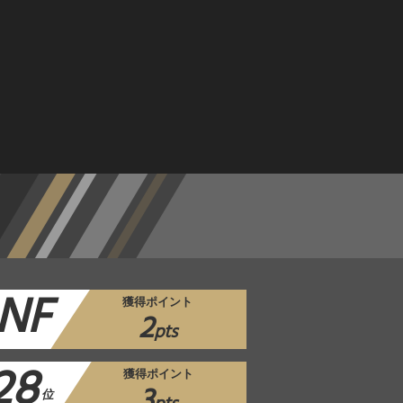
NF
獲得ポイント
2
pts
28
獲得ポイント
3
位