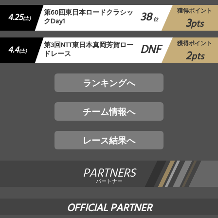
獲得ポイント
第60回東日本ロードクラシッ
38
4.25
3
(土)
クDay1
位
pts
獲得ポイント
第3回NTT東日本真岡芳賀ロー
DNF
4.4
2
(土)
ドレース
pts
ランキングへ
チーム情報へ
レース結果へ
PARTNERS
パートナー
OFFICIAL PARTNER