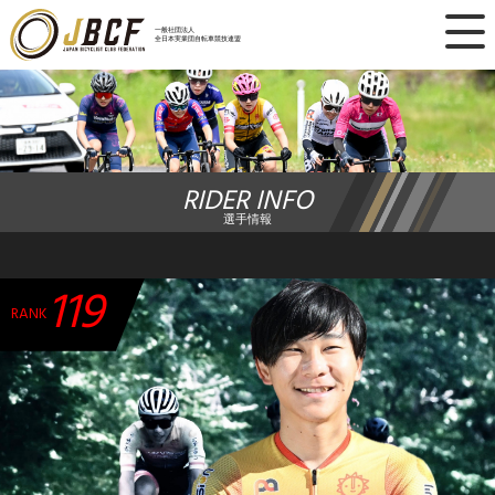
×
一般社団法人
全日本実業団自転車競技連盟
ニュース
レース日程
RIDER INFO
ランキング
選手情報
レース結果
119
チーム・選手
RANK
競技ガイド
加盟・登録
エントリー