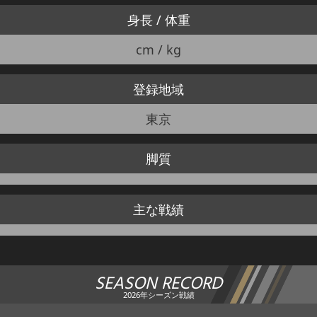
身長 / 体重
cm / kg
登録地域
東京
脚質
主な戦績
SEASON RECORD
2026年シーズン戦績