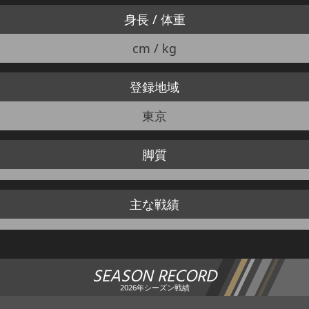
身長 / 体重
cm / kg
登録地域
東京
脚質
主な戦績
SEASON RECORD
2026年シーズン戦績