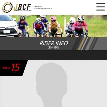
×
一般社団法人
全日本実業団自転車競技連盟
ニュース
レース日程
RIDER INFO
ランキング
選手情報
レース結果
15
チーム・選手
RANK
競技ガイド
加盟・登録
エントリー