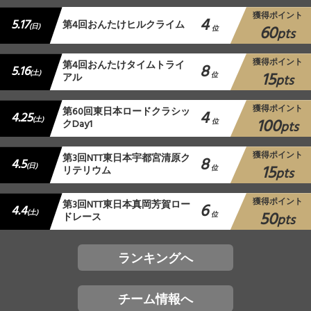
獲得ポイント
4
5.17
第4回おんたけヒルクライム
60
(日)
位
pts
獲得ポイント
第4回おんたけタイムトライ
8
5.16
15
(土)
アル
位
pts
獲得ポイント
第60回東日本ロードクラシッ
4
4.25
100
(土)
クDay1
位
pts
獲得ポイント
第3回NTT東日本宇都宮清原ク
8
4.5
15
(日)
リテリウム
位
pts
獲得ポイント
第3回NTT東日本真岡芳賀ロー
6
4.4
50
(土)
ドレース
位
pts
ランキングへ
チーム情報へ