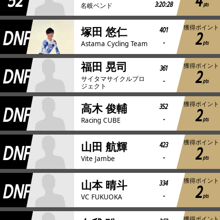
52
4
3:20:28
pts
名岐ベンド
獲得ポイント
DNF
401
塚田 悠仁
2
-
pts
Astama Cycling Team
福田 晃司
獲得ポイント
DNF
361
2
サイタマサイクルプロ
-
pts
ジェクト
獲得ポイント
DNF
352
高木 俊輔
2
-
pts
Racing CUBE
獲得ポイント
DNF
423
山田 航輝
2
-
pts
Vite Jambe
獲得ポイント
DNF
334
山本 晴斗
2
-
pts
VC FUKUOKA
獲得ポイント