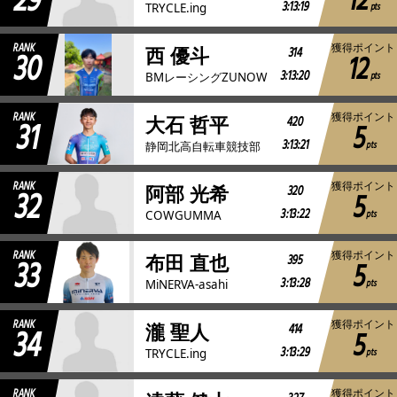
29
12
3:13:19
pts
TRYCLE.ing
RANK
獲得ポイント
30
314
西 優斗
12
3:13:20
pts
BMレーシングZUNOW
RANK
獲得ポイント
31
420
大石 哲平
5
3:13:21
pts
静岡北高自転車競技部
RANK
獲得ポイント
32
320
阿部 光希
5
3:13:22
pts
COWGUMMA
RANK
獲得ポイント
33
395
布田 直也
5
3:13:28
pts
MiNERVA-asahi
RANK
獲得ポイント
34
414
瀧 聖人
5
3:13:29
pts
TRYCLE.ing
RANK
獲得ポイント