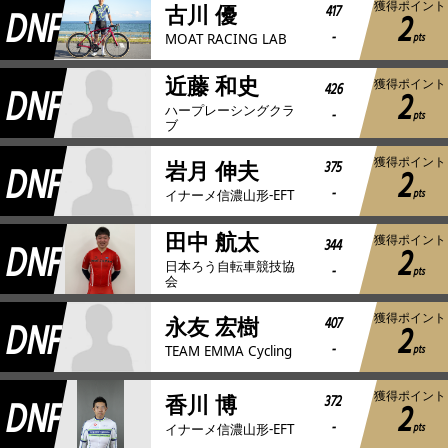
獲得ポイント
DNF
417
古川 優
2
-
pts
MOAT RACING LAB
近藤 和史
獲得ポイント
DNF
426
2
ハープレーシングクラ
-
pts
ブ
獲得ポイント
DNF
375
岩月 伸夫
2
-
pts
イナーメ信濃山形-EFT
田中 航太
獲得ポイント
DNF
344
2
日本ろう自転車競技協
-
pts
会
獲得ポイント
DNF
407
永友 宏樹
2
-
pts
TEAM EMMA Cycling
獲得ポイント
DNF
372
香川 博
2
-
pts
イナーメ信濃山形-EFT