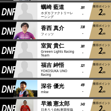
蠣崎 藍道
獲得ポイント
DNF
391
2
ホダカファクトリーレ
-
pts
ーシング
獲得ポイント
DNF
338
香西 真介
2
-
pts
フィッツ
室賀 貴仁
獲得ポイント
DNF
381
2
Greeen Lights Racing
-
pts
Team
福吉 紳悟
獲得ポイント
DNF
321
2
YOKOSUKA UNO
-
pts
Racing
獲得ポイント
DNF
419
深谷 優光
2
-
pts
mkw
早瀨 憲太郎
獲得ポイント
DNF
343
2
日本ろう自転車競技協