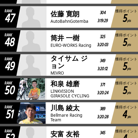
RANK
獲得ポイント
47
304
佐藤 寛朗
5
3:19:29
pts
AutoBahnGotemba
RANK
獲得ポイント
48
325
筒井 一樹
5
3:20:03
pts
EURO-WORKS Racing
タイサム ジ
RANK
獲得ポイント
49
349
5
ョン
3:20:12
pts
MIVRO
和泉 雄磨
RANK
獲得ポイント
50
371
5
LINKVISION
3:20:24
pts
GIRASOLE CYCLING
川島 綾太
RANK
獲得ポイント
51
389
4
Bellmare Racing
3:20:28
pts
Team
RANK
獲得ポイント
345
安富 友裕