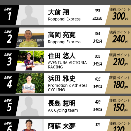
RANK
獲得ポイント
1
353
大前 翔
300
JBCF ROAD SERIESとは
3:12:30
pts
Roppongi Express
RANK
獲得ポイント
2
354
高岡 亮寛
240
3:13:14
pts
Roppongi Express
住田 悠人
RANK
獲得ポイント
3
305
210
AVENTURA VICTORIA
3:13:14
pts
RACING
浜田 雅史
RANK
獲得ポイント
4
405
180
Promotion x Athletes
3:13:14
pts
CYCLING
RANK
獲得ポイント
5
428
長島 慧明
150
3:13:15
pts
AX Cycling team
RANK
獲得ポイント
6
313
阿蘇 来夢