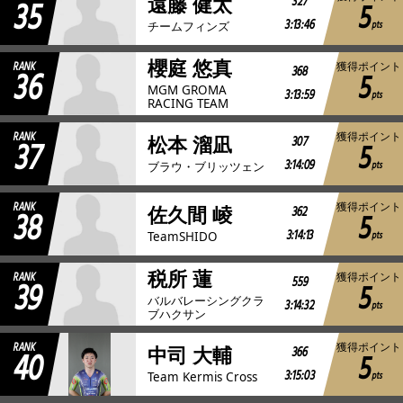
35
327
遠藤 健太
5
3:13:46
pts
チームフィンズ
櫻庭 悠真
RANK
獲得ポイント
36
368
5
MGM GROMA
3:13:59
pts
RACING TEAM
RANK
獲得ポイント
37
307
松本 溜凪
5
3:14:09
pts
ブラウ・ブリッツェン
RANK
獲得ポイント
38
362
佐久間 崚
5
3:14:13
pts
TeamSHIDO
税所 蓮
RANK
獲得ポイント
39
559
5
バルバレーシングクラ
3:14:32
pts
ブハクサン
RANK
獲得ポイント
40
366
中司 大輔
5
3:15:03
pts
Team Kermis Cross