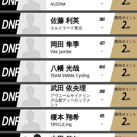
DNF
2
-
pts
ALDINA
獲得ポイント
DNF
380
佐藤 利英
2
-
pts
エルドラード東北
獲得ポイント
DNF
421
岡田 隼季
2
-
pts
Vite Jambe
獲得ポイント
DNF
406
八幡 光哉
2
-
pts
TEAM EMMA Cycling
武田 依央理
獲得ポイント
DNF
398
2
アヴニールサイクリン
-
pts
グ山梨ディベロップメ
ント
獲得ポイント
DNF
415
榎本 翔希
2
-
pts
TRYCLE.ing