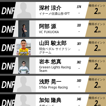
獲得ポイント
DNF
374
深村 涼介
2
-
pts
イナーメ信濃山形-EFT
獲得ポイント
DNF
333
阿部 源
2
-
pts
VC FUKUOKA
山田 駿太郎
獲得ポイント
DNF
301
2
弱虫ペダル サイクリン
-
pts
グチーム
岩本 悠真
獲得ポイント
DNF
382
2
Greeen Lights Racing
-
pts
Team
獲得ポイント
DNF
383
浅野 晃一
2
-
pts
S'fida Prego Racing
獲得ポイント
DNF
346
加知 隆典
2
-
pts
名岐ベンド