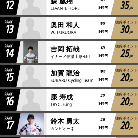
12
379
森 凰翔
35
3:13:18
pts
LEVANTE HOPE
RANK
獲得ポイント
13
335
奥田 和人
30
3:13:18
pts
VC FUKUOKA
RANK
獲得ポイント
14
373
吉岡 拓哉
25
3:13:18
pts
イナーメ信濃山形-EFT
RANK
獲得ポイント
15
359
加賀 龍治
20
3:13:18
pts
SUBARU Cycling Team
RANK
獲得ポイント
16
412
康 寿成
20
3:13:18
pts
TRYCLE.ing
RANK
獲得ポイント
17
416
鈴木 勇太
20
3:13:18
pts
カンピオーネ