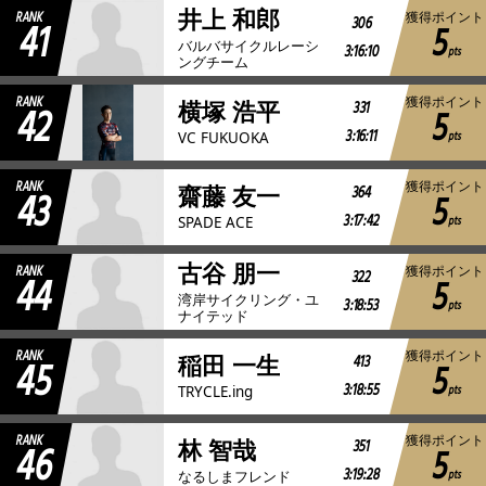
井上 和郎
RANK
獲得ポイント
41
306
5
バルバサイクルレーシ
3:16:10
pts
ングチーム
RANK
獲得ポイント
42
331
横塚 浩平
5
3:16:11
pts
VC FUKUOKA
RANK
獲得ポイント
43
364
齋藤 友一
5
3:17:42
pts
SPADE ACE
古谷 朋一
RANK
獲得ポイント
44
322
5
湾岸サイクリング・ユ
3:18:53
pts
ナイテッド
RANK
獲得ポイント
45
413
稲田 一生
5
3:18:55
pts
TRYCLE.ing
RANK
獲得ポイント
46
351
林 智哉
5
3:19:28
pts
なるしまフレンド