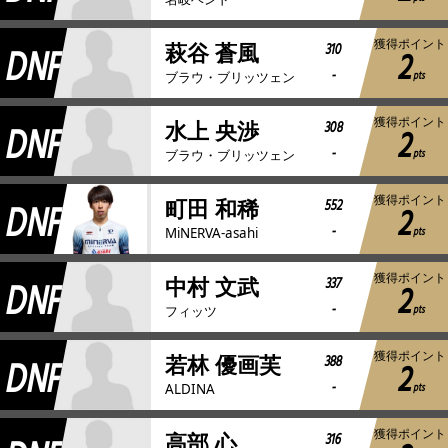
獲得ポイント
DNF
310
萩谷 蒼風
2
-
pts
ブラウ・ブリッツェン
獲得ポイント
DNF
308
水上 央渉
2
-
pts
ブラウ・ブリッツェン
獲得ポイント
DNF
552
町田 和稀
2
-
pts
MiNERVA-asahi
獲得ポイント
DNF
337
中村 文武
2
-
pts
フィッツ
獲得ポイント
DNF
388
若林 優画芙
2
-
pts
ALDINA
獲得ポイント
316
高部 心