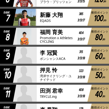
120
3:13:15
pts
ブラウ・ブリッツェン
RANK
獲得ポイント
7
385
新藤 大翔
100
3:13:17
pts
EQADS
福岡 育美
RANK
獲得ポイント
8
404
80
Promotion x Athletes
3:13:17
pts
CYCLING
RANK
獲得ポイント
9
315
李 冠賢
60
3:13:18
pts
ボンシャンスACA
押見 怜
RANK
獲得ポイント
10
323
50
湾岸サイクリング・ユ
3:13:18
pts
ナイテッド
RANK
獲得ポイント
11
408
田渕 君幸
40
3:13:18
pts
TRYCLE.ing
RANK
獲得ポイント