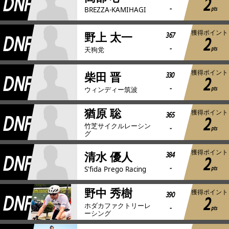
DNF
2
-
pts
BREZZA-KAMIHAGI
獲得ポイント
DNF
367
野上 太一
2
-
pts
天狗党
獲得ポイント
DNF
330
柴田 晋
2
-
pts
ウィンディー筑波
猶原 聡
獲得ポイント
DNF
365
2
竹芝サイクルレーシン
-
pts
グ
獲得ポイント
DNF
384
清水 優人
2
-
pts
S'fida Prego Racing
野中 秀樹
獲得ポイント
DNF
390
2
ホダカファクトリーレ
-
pts
ーシング