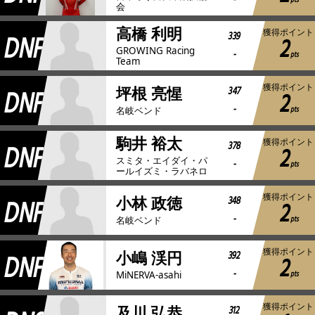
-
pts
会
高橋 利明
獲得ポイント
DNF
339
2
GROWING Racing
-
pts
Team
獲得ポイント
DNF
347
坪根 亮惺
2
-
pts
名岐ベンド
駒井 裕太
獲得ポイント
DNF
378
2
スミタ・エイダイ・パ
-
pts
ールイズミ・ラバネロ
獲得ポイント
DNF
348
小林 政徳
2
-
pts
名岐ベンド
獲得ポイント
DNF
392
小嶋 渓円
2
-
pts
MiNERVA-asahi
獲得ポイント
312
及川 弘恭