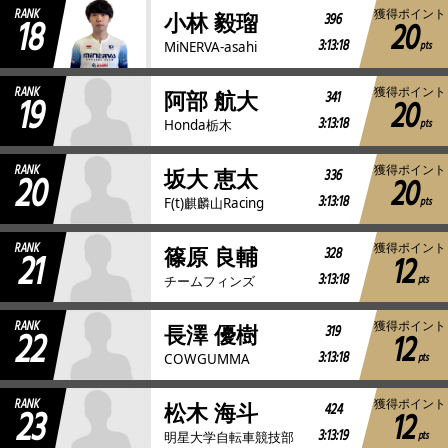
RANK
獲得ポイント
18
396
小林 毅瑠
20
3:13:18
pts
MiNERVA-asahi
RANK
獲得ポイント
19
341
阿部 航大
20
3:13:18
pts
Honda栃木
RANK
獲得ポイント
20
336
坂大 恵太
20
3:13:18
pts
F(t)麒麟山Racing
RANK
獲得ポイント
21
328
篠原 良輔
12
3:13:18
pts
チームフィンズ
RANK
獲得ポイント
22
319
長澤 優樹
12
3:13:18
pts
COWGUMMA
RANK
獲得ポイント
23
424
松木 海斗
12
3:13:19
pts
明星大学自転車競技部