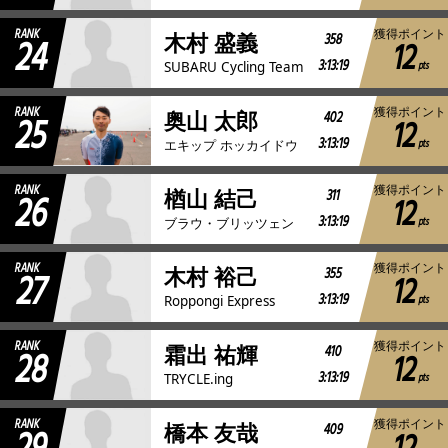
RANK
獲得ポイント
24
358
木村 盛義
12
3:13:19
pts
SUBARU Cycling Team
RANK
獲得ポイント
25
402
奥山 太郎
12
3:13:19
pts
エキップ ホッカイドウ
RANK
獲得ポイント
26
311
楢山 結己
12
3:13:19
pts
ブラウ・ブリッツェン
RANK
獲得ポイント
27
355
木村 裕己
12
3:13:19
pts
Roppongi Express
RANK
獲得ポイント
28
410
霜出 祐輝
12
3:13:19
pts
TRYCLE.ing
RANK
獲得ポイント
409
橋本 友哉