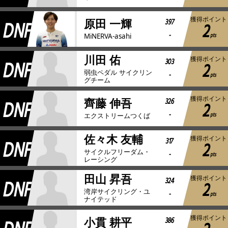
獲得ポイント
DNF
397
原田 一輝
2
-
pts
MiNERVA-asahi
川田 佑
獲得ポイント
DNF
303
2
弱虫ペダル サイクリン
-
pts
グチーム
獲得ポイント
DNF
326
齊藤 伸吾
2
-
pts
エクストリームつくば
佐々木 友輔
獲得ポイント
DNF
317
2
サイクルフリーダム・
-
pts
レーシング
田山 昇吾
獲得ポイント
DNF
324
2
湾岸サイクリング・ユ
-
pts
ナイテッド
獲得ポイント
386
小貫 耕平