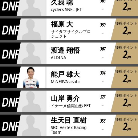
DNF
363
久我 聡
2
-
pts
cyclers SNEL JET
福原 大
獲得ポイント
DNF
360
2
サイタマサイクルプロ
-
pts
ジェクト
獲得ポイント
DNF
387
渡邉 翔悟
2
-
pts
ALDINA
獲得ポイント
DNF
394
能戸 雄大
2
-
pts
MiNERVA-asahi
獲得ポイント
DNF
377
山岸 勇介
2
-
pts
イナーメ信濃山形-EFT
生天目 直樹
獲得ポイント
DNF
356
2
SBC Vertex Racing
-
pts
Team