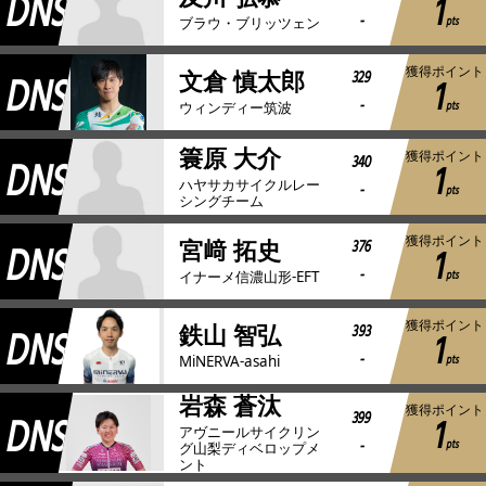
DNS
1
-
pts
ブラウ・ブリッツェン
獲得ポイント
DNS
329
文倉 慎太郎
1
-
pts
ウィンディー筑波
簑原 大介
獲得ポイント
DNS
340
1
ハヤサカサイクルレー
-
pts
シングチーム
獲得ポイント
DNS
376
宮﨑 拓史
1
-
pts
イナーメ信濃山形-EFT
獲得ポイント
DNS
393
鉄山 智弘
1
-
pts
MiNERVA-asahi
岩森 蒼汰
獲得ポイント
DNS
399
1
アヴニールサイクリン
-
pts
グ山梨ディベロップメ
ント