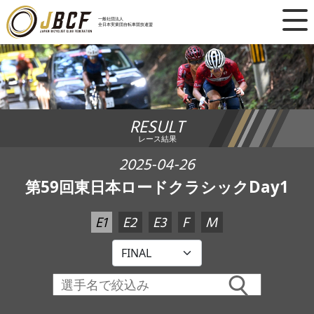
×
一般社団法人
全日本実業団自転車競技連盟
ニュース
レース日程
RESULT
ランキング
レース結果
レース結果
2025-04-26
第59回東日本ロードクラシックDay1
チーム・選手
E1
E2
E3
F
M
競技ガイド
加盟・登録
エントリー