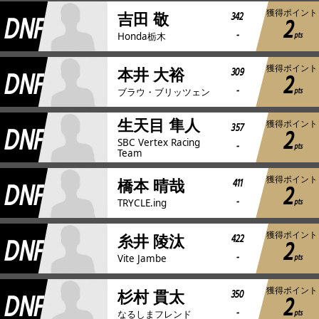
獲得ポイント
DNF
342
吉田 敬
2
-
pts
Honda栃木
獲得ポイント
DNF
309
本井 大裕
2
-
pts
ブラウ・ブリッツェン
生天目 隼人
獲得ポイント
DNF
357
2
SBC Vertex Racing
-
pts
Team
獲得ポイント
DNF
411
橋本 晴哉
2
-
pts
TRYCLE.ing
獲得ポイント
DNF
422
糸井 陵汰
2
-
pts
Vite Jambe
獲得ポイント
DNF
350
杉村 貫太
2
-
pts
なるしまフレンド