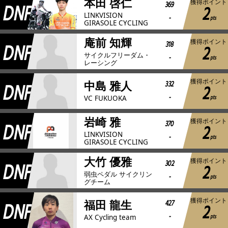
本田 啓仁
獲得ポイント
DNF
369
2
LINKVISION
-
pts
GIRASOLE CYCLING
庵前 知輝
獲得ポイント
DNF
318
2
サイクルフリーダム・
-
pts
レーシング
獲得ポイント
DNF
332
中島 雅人
2
-
pts
VC FUKUOKA
岩崎 雅
獲得ポイント
DNF
370
2
LINKVISION
-
pts
GIRASOLE CYCLING
大竹 優雅
獲得ポイント
DNF
302
2
弱虫ペダル サイクリン
-
pts
グチーム
獲得ポイント
DNF
427
福田 龍生
2
-
pts
AX Cycling team