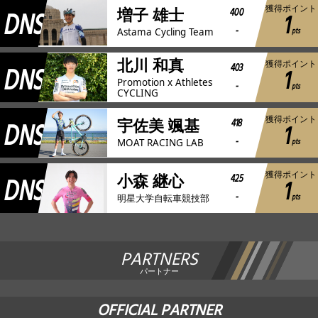
獲得ポイント
DNS
400
増子 雄士
1
-
pts
Astama Cycling Team
北川 和真
獲得ポイント
DNS
403
1
Promotion x Athletes
-
pts
CYCLING
獲得ポイント
DNS
418
宇佐美 颯基
1
-
pts
MOAT RACING LAB
獲得ポイント
DNS
425
小森 継心
1
-
pts
明星大学自転車競技部
PARTNERS
パートナー
OFFICIAL PARTNER