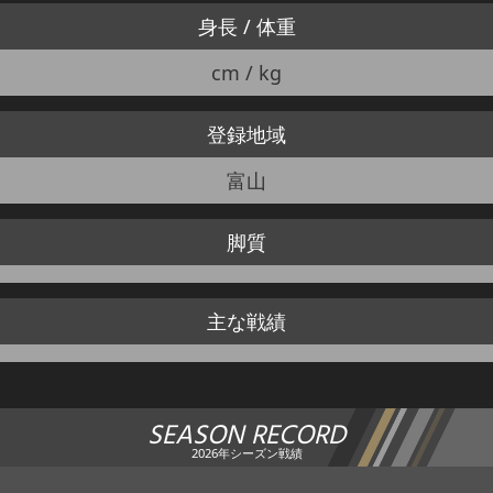
身長 / 体重
cm / kg
登録地域
富山
脚質
主な戦績
SEASON RECORD
2026年シーズン戦績