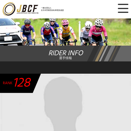
×
一般社団法人
全日本実業団自転車競技連盟
ニュース
レース日程
RIDER INFO
ランキング
選手情報
レース結果
128
チーム・選手
RANK
競技ガイド
加盟・登録
エントリー