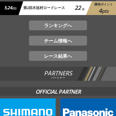
獲得ポイント
22
5.24
第2回木祖村ロードレース
4
(日)
位
pts
ランキングへ
チーム情報へ
レース結果へ
PARTNERS
パートナー
OFFICIAL PARTNER