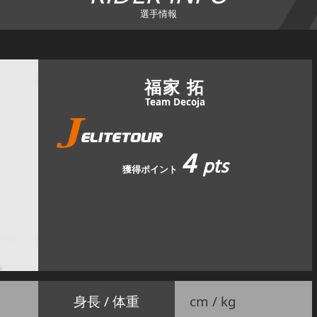
選手情報
福家 拓
Team Decoja
4
pts
獲得ポイント
身長 / 体重
cm / kg