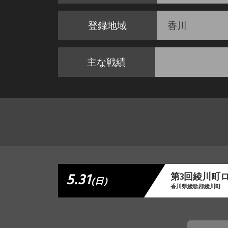
登録地域
香川
主な戦績
5.31
第3回綾川町
(日)
香川県綾歌郡綾川町