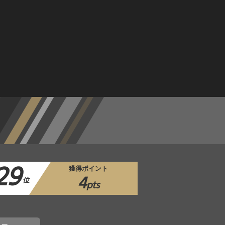
29
獲得ポイント
4
位
pts