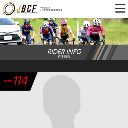
×
一般社団法人
全日本実業団自転車競技連盟
ニュース
レース日程
RIDER INFO
ランキング
選手情報
レース結果
114
チーム・選手
RANK
競技ガイド
加盟・登録
エントリー