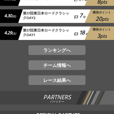
E1
8
位
pts
獲得ポイント
第57回東日本ロードクラシッ
7
4.30
E3
20
(日)
クDAY2
位
pts
獲得ポイント
第57回東日本ロードクラシッ
18
4.29
E3
3
(土)
クDAY1
位
pts
ランキングへ
チーム情報へ
レース結果へ
PARTNERS
パートナー