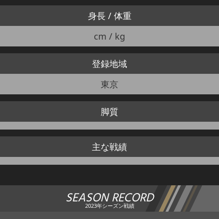
身長 / 体重
cm / kg
登録地域
東京
脚質
主な戦績
SEASON RECORD
2023年シーズン戦績