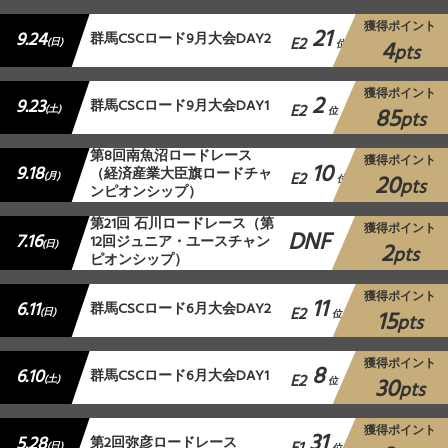
獲得ポイント
21
9.24
群馬CSCロード9月大会DAY2
E2
4
(日)
位
pts
獲得ポイント
2
9.23
群馬CSCロード9月大会DAY1
E2
85
(土)
位
pts
第8回南魚沼ロードレース
獲得ポイント
10
9.18
（経済産業大臣旗ロードチャ
E2
20
(月)
位
pts
ンピオンシップ）
第21回 石川ロードレース（第
獲得ポイント
DNF
7.16
12回ジュニア・ユースチャン
2
(日)
pts
ピオンシップ）
獲得ポイント
11
6.11
群馬CSCロード6月大会DAY2
E2
15
(日)
位
pts
獲得ポイント
8
6.10
群馬CSCロード6月大会DAY1
E2
30
(土)
位
pts
獲得ポイント
31
5.28
第2回弥彦ロードレース
(日)