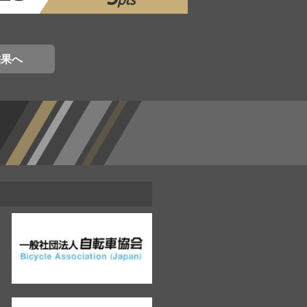
pts
結果へ