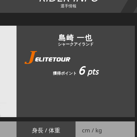
選手情報
島崎 一也
シャークアイランド
6
pts
獲得ポイント
身長 / 体重
cm / kg