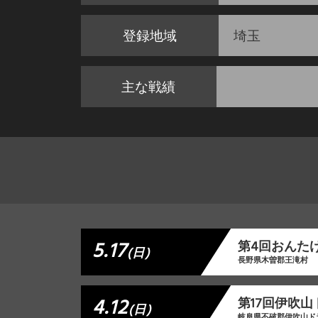
登録地域
埼玉
主な戦績
5.17
第4回おんた
(日)
長野県木曽郡王滝村
4.12
第17回伊吹
(日)
岐阜県不破郡伊吹山ド