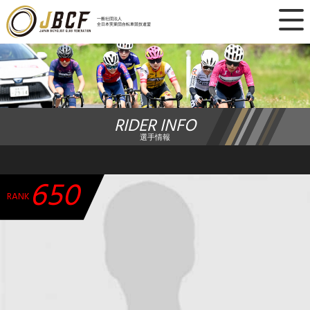
×
一般社団法人
全日本実業団自転車競技連盟
ニュース
レース日程
RIDER INFO
ランキング
選手情報
レース結果
650
チーム・選手
RANK
競技ガイド
加盟・登録
エントリー