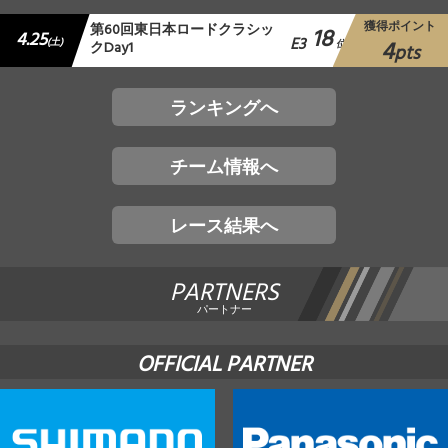
獲得ポイント
第60回東日本ロードクラシッ
18
4.25
E3
4
(土)
クDay1
位
pts
ランキングへ
チーム情報へ
レース結果へ
PARTNERS
パートナー
OFFICIAL PARTNER