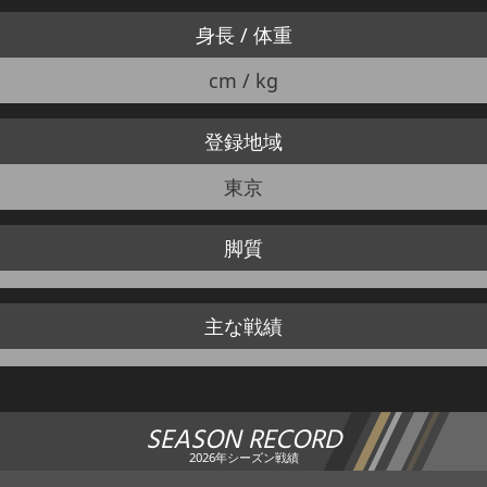
身長 / 体重
cm / kg
登録地域
東京
脚質
主な戦績
SEASON RECORD
2026年シーズン戦績