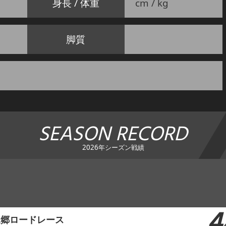
身長 / 体重
cm / kg
脚質
SEASON RECORD
2026年シーズン戦績
4
泉郷ロードレース