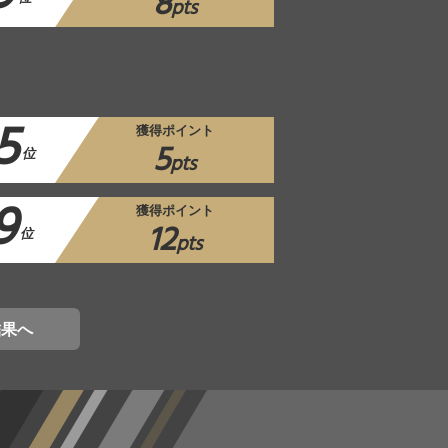
8
pts
5
獲得ポイント
5
位
pts
9
獲得ポイント
12
位
pts
結果へ