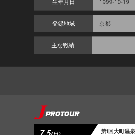
生年月日
1999-10-19
登録地域
京都
主な戦績
7.5
第1回大町温
(日)