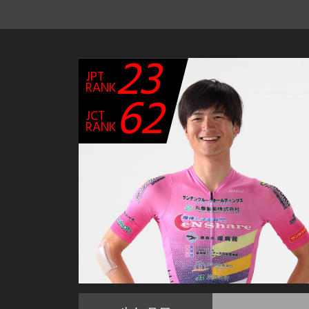
23
JPT
RANK
62
JCT
RANK