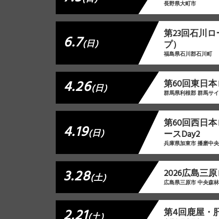
長野県大町市
第23回石川
6.7
(日)
プ）
福島県石川郡石川町
4.26
第60回東日本
(日)
群馬県利根郡 群馬サ
第60回西日
4.19
(日)
ースDay2
兵庫県加東市 播磨中
3.28
2026広島三
(土)
広島県三原市 中央森
2.21
第4回鹿屋・
(土)