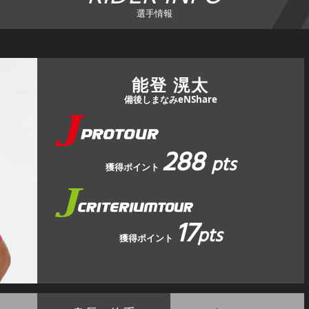
選手情報
能登 滉太
備後しまなみeNShare
288
pts
獲得ポイント
17
pts
獲得ポイント