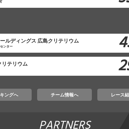
町
4
モホールディングス 広島クリテリウム
工センター
2
クリテリウム
キングへ
チーム情報へ
レース
PARTNERS