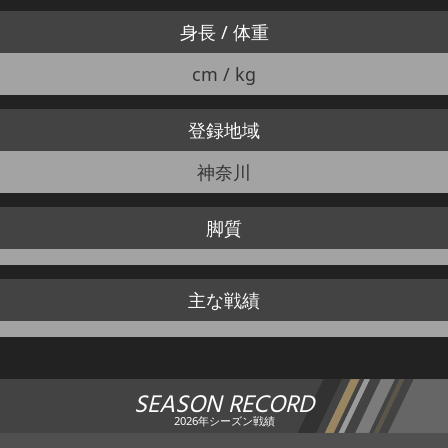
身長 / 体重
cm / kg
登録地域
神奈川
脚質
主な戦績
SEASON RECORD
2026年シーズン戦績