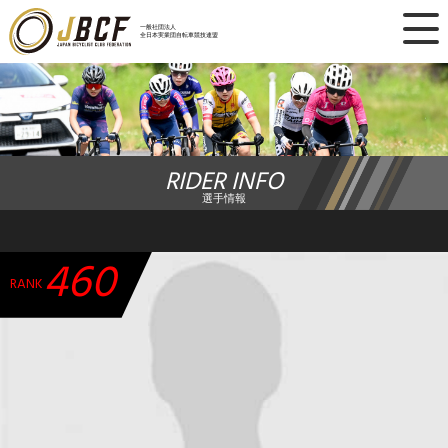
×
一般社団法人
全日本実業団自転車競技連盟
ニュース
レース日程
RIDER INFO
ランキング
選手情報
レース結果
460
チーム・選手
RANK
競技ガイド
加盟・登録
エントリー