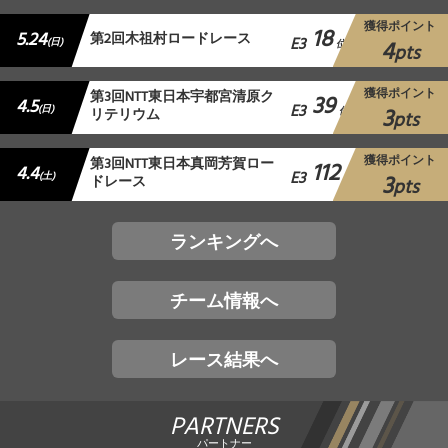
獲得ポイント
18
5.24
第2回木祖村ロードレース
E3
4
(日)
位
pts
獲得ポイント
第3回NTT東日本宇都宮清原ク
39
4.5
E3
3
(日)
リテリウム
位
pts
獲得ポイント
第3回NTT東日本真岡芳賀ロー
112
4.4
E3
3
(土)
ドレース
位
pts
ランキングへ
チーム情報へ
レース結果へ
PARTNERS
パートナー