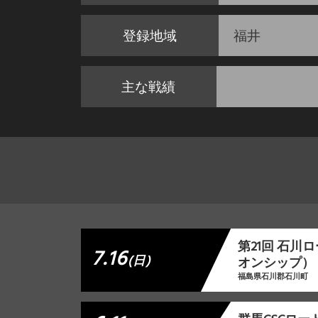
登録地域
福井
主な戦績
第21回 石
7.16
(日)
オンシップ）
福島県石川郡石川町