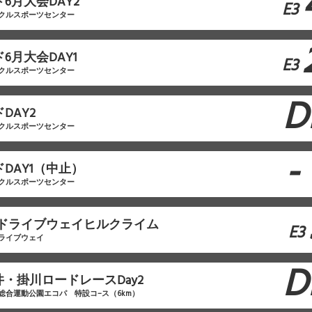
ド6月大会DAY2
E3
クルスポーツセンター
6月大会DAY1
E3
クルスポーツセンター
D
DAY2
クルスポーツセンター
-
ドDAY1（中止）
クルスポーツセンター
山ドライブウェイヒルクライム
E3
ライブウェイ
D
袋井・掛川ロードレースDay2
総合運動公園エコパ 特設コ–ス（6km）