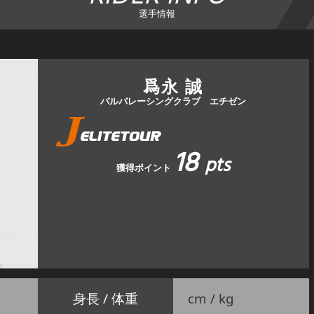
選手情報
爲永 誠
バルバレーシングクラブ エチゼン
18
pts
獲得ポイント
身長 / 体重
cm / kg