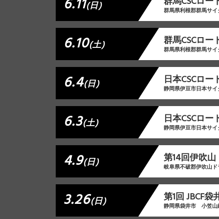
6.11
群馬CSCロー
(日)
群馬県利根郡群馬サイ
6.10
群馬CSCロード
(土)
群馬県利根郡群馬サイ
6.4
日本CSCロード
(日)
静岡県伊豆市日本サイ
6.3
日本CSCロー
(土)
静岡県伊豆市日本サイ
4.9
第14回伊吹
(日)
岐阜県不破郡伊吹山ド
3.26
第1回 JBCF
(日)
静岡県袋井市 小笠山