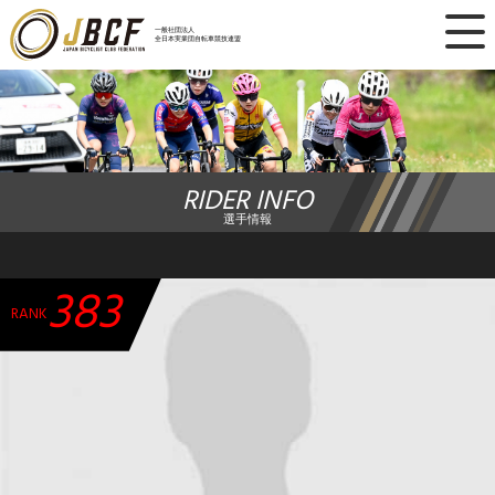
×
一般社団法人
全日本実業団自転車競技連盟
ニュース
レース日程
RIDER INFO
ランキング
選手情報
レース結果
383
チーム・選手
RANK
競技ガイド
加盟・登録
エントリー