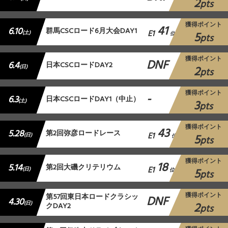
2
pts
獲得ポイント
41
6.10
群馬CSCロード6月大会DAY1
E1
5
(土)
位
pts
獲得ポイント
DNF
6.4
日本CSCロードDAY2
2
(日)
pts
獲得ポイント
-
6.3
日本CSCロードDAY1（中止）
3
(土)
pts
獲得ポイント
43
5.28
第2回弥彦ロードレース
E1
5
(日)
位
pts
獲得ポイント
18
5.14
第2回大磯クリテリウム
E1
5
(日)
位
pts
獲得ポイント
第57回東日本ロードクラシッ
DNF
4.30
2
(日)
クDAY2
pts