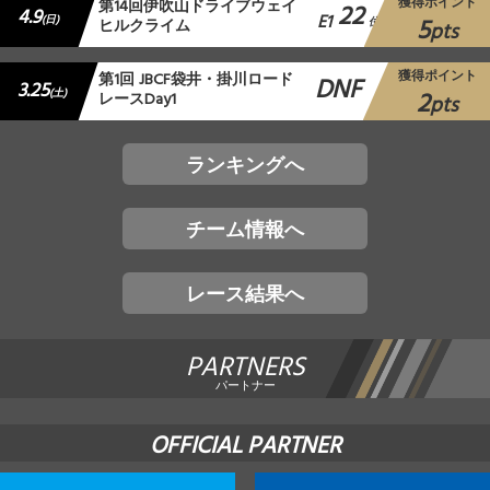
獲得ポイント
第14回伊吹山ドライブウェイ
22
4.9
E1
5
(日)
ヒルクライム
位
pts
獲得ポイント
第1回 JBCF袋井・掛川ロード
DNF
3.25
2
(土)
レースDay1
pts
ランキングへ
チーム情報へ
レース結果へ
PARTNERS
パートナー
OFFICIAL PARTNER