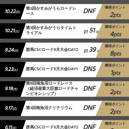
獲得ポイント
第3回かすみがうらロードレ
DNF
10.22
2
(日)
ース
pts
獲得ポイント
第3回かすみがうらタイムト
51
10.21
E1
4
(土)
ライアル
位
pts
獲得ポイント
39
9.24
群馬CSCロード9月大会DAY2
E1
8
(日)
位
pts
獲得ポイント
DNS
9.23
群馬CSCロード9月大会DAY1
1
(土)
pts
第8回南魚沼ロードレース
獲得ポイント
DNF
9.18
（経済産業大臣旗ロードチャ
2
(月)
pts
ンピオンシップ）
獲得ポイント
DNF
9.17
第3回南魚沼クリテリウム
2
(日)
pts
獲得ポイント
DNF
6.11
群馬CSCロード6月大会DAY2
(日)