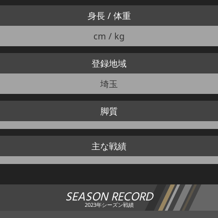
身長 / 体重
cm / kg
登録地域
埼玉
脚質
主な戦績
SEASON RECORD
2023年シーズン戦績