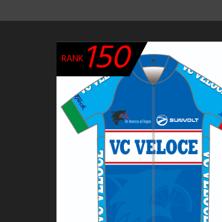
150
RANK