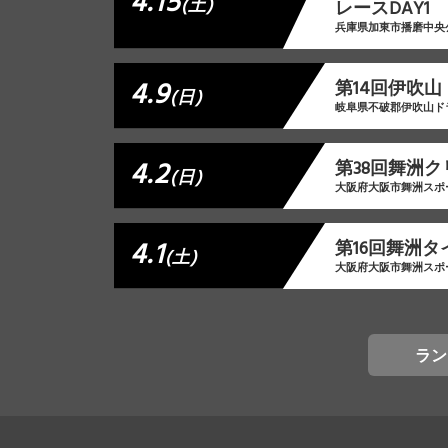
4.15
(土)
レースDAY1
兵庫県加東市播磨中央
4.9
第14回伊吹
(日)
岐阜県不破郡伊吹山ド
4.2
第38回舞洲
(日)
大阪府大阪市舞洲スポ
4.1
第16回舞洲
(土)
大阪府大阪市舞洲スポ
ラン