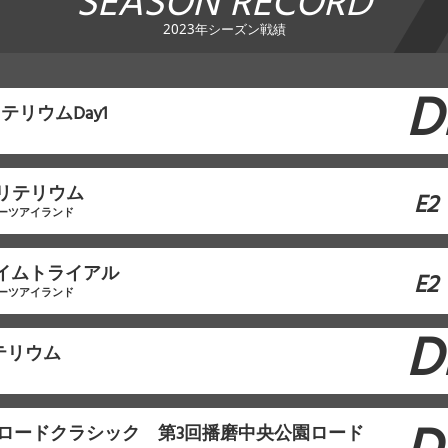
SEASON RECORD
2023年シーズン戦績
D
テリウムDay1
クリテリウム
E2
ーツアイランド
タイムトライアル
E2
ーツアイランド
D
テリウム
本ロードクラシック 第3回播磨中央公園ロード