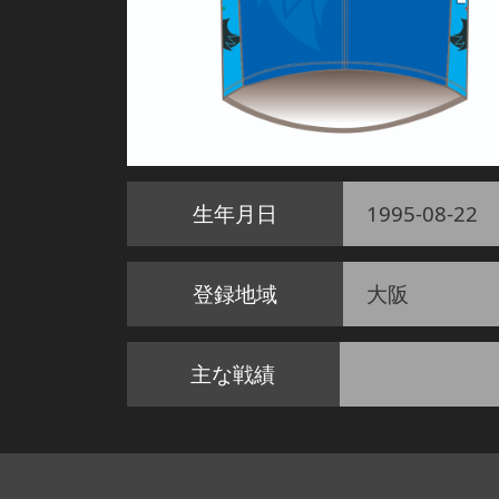
生年月日
1995-08-22
登録地域
大阪
主な戦績