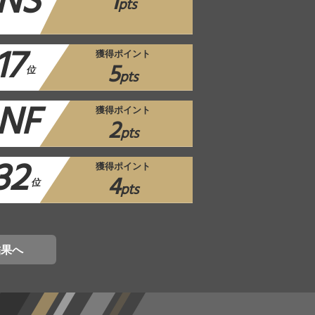
NS
1
pts
17
獲得ポイント
5
位
pts
NF
獲得ポイント
2
pts
32
獲得ポイント
4
位
pts
結果へ