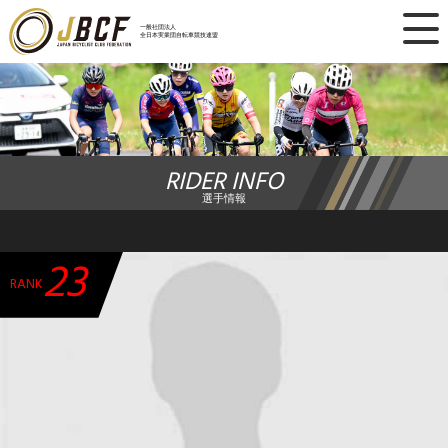
×
一般社団法人
全日本実業団自転車競技連盟
ニュース
レース日程
RIDER INFO
ランキング
選手情報
レース結果
23
チーム・選手
RANK
競技ガイド
加盟・登録
エントリー