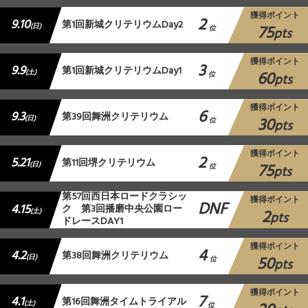
獲得ポイント
2
9.10
第1回新城クリテリウムDay2
75
(日)
位
pts
獲得ポイント
3
9.9
第1回新城クリテリウムDay1
60
(土)
位
pts
獲得ポイント
6
9.3
第39回舞洲クリテリウム
30
(日)
位
pts
獲得ポイント
2
5.21
第11回堺クリテリウム
75
(日)
位
pts
第57回西日本ロードクラシッ
獲得ポイント
DNF
4.15
ク 第3回播磨中央公園ロー
2
(土)
pts
ドレースDAY1
獲得ポイント
4
4.2
第38回舞洲クリテリウム
50
(日)
位
pts
獲得ポイント
7
4.1
第16回舞洲タイムトライアル
(土)
位