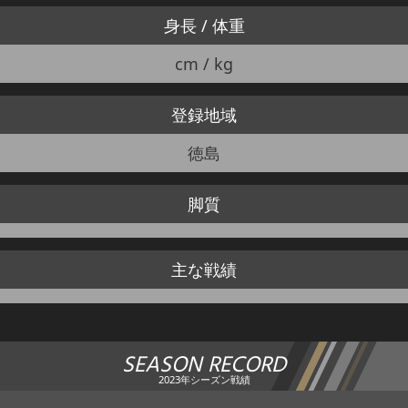
身長 / 体重
cm / kg
登録地域
徳島
脚質
主な戦績
SEASON RECORD
2023年シーズン戦績