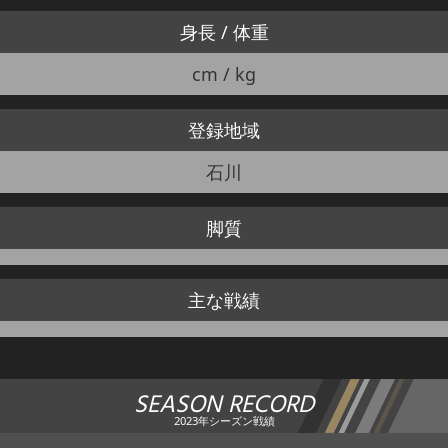
身長 / 体重
cm / kg
登録地域
石川
脚質
主な戦績
SEASON RECORD
2023年シーズン戦績