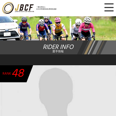
×
一般社団法人
全日本実業団自転車競技連盟
ニュース
レース日程
RIDER INFO
ランキング
選手情報
レース結果
48
チーム・選手
RANK
競技ガイド
加盟・登録
エントリー