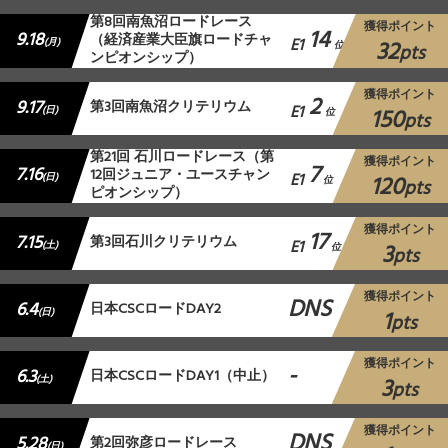
第8回南魚沼ロードレース
獲得ポイント
14
9.18
（経済産業大臣旗ロードチャ
E1
32
(月)
位
pts
ンピオンシップ）
獲得ポイント
2
9.17
第3回南魚沼クリテリウム
E1
150
(日)
位
pts
第21回 石川ロードレース（第
獲得ポイント
7
7.16
12回ジュニア・ユースチャン
E1
120
(日)
位
pts
ピオンシップ）
獲得ポイント
17
7.15
第3回石川クリテリウム
E1
3
(土)
位
pts
獲得ポイント
DNS
6.4
日本CSCロードDAY2
1
(日)
pts
獲得ポイント
-
6.3
日本CSCロードDAY1（中止）
3
(土)
pts
獲得ポイント
DNS
5.28
第2回弥彦ロードレース
(日)