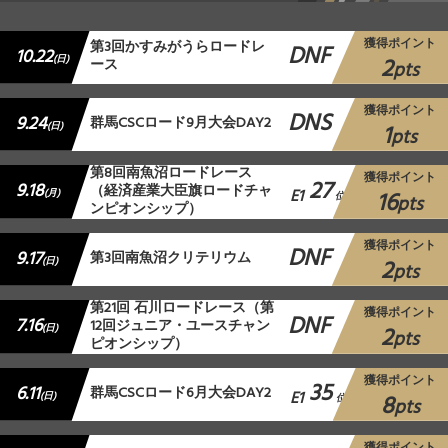
獲得ポイント
第3回かすみがうらロードレ
DNF
10.22
2
(日)
ース
pts
獲得ポイント
DNS
9.24
群馬CSCロード9月大会DAY2
1
(日)
pts
第8回南魚沼ロードレース
獲得ポイント
27
9.18
（経済産業大臣旗ロードチャ
E1
16
(月)
位
pts
ンピオンシップ）
獲得ポイント
DNF
9.17
第3回南魚沼クリテリウム
2
(日)
pts
第21回 石川ロードレース（第
獲得ポイント
DNF
7.16
12回ジュニア・ユースチャン
2
(日)
pts
ピオンシップ）
獲得ポイント
35
6.11
群馬CSCロード6月大会DAY2
E1
8
(日)
位
pts
獲得ポイント