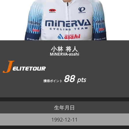
JBCF ROAD SERIESとは
小林 将人
MiNERVA-asahi
88
pts
獲得ポイント
生年月日
1992-12-11