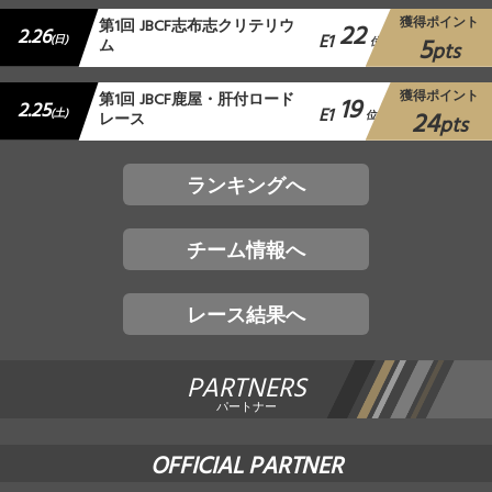
獲得ポイント
第1回 JBCF志布志クリテリウ
22
2.26
E1
5
(日)
ム
位
pts
獲得ポイント
第1回 JBCF鹿屋・肝付ロード
19
2.25
E1
24
(土)
レース
位
pts
ランキングへ
チーム情報へ
レース結果へ
PARTNERS
パートナー
OFFICIAL PARTNER