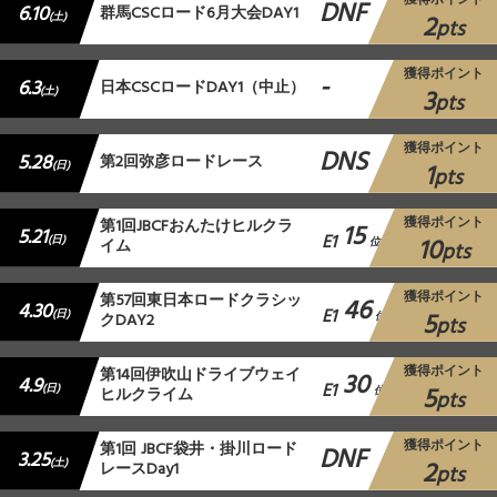
DNF
6.10
群馬CSCロード6月大会DAY1
2
(土)
pts
獲得ポイント
-
6.3
日本CSCロードDAY1（中止）
3
(土)
pts
獲得ポイント
DNS
5.28
第2回弥彦ロードレース
1
(日)
pts
獲得ポイント
第1回JBCFおんたけヒルクラ
15
5.21
E1
10
(日)
イム
位
pts
獲得ポイント
第57回東日本ロードクラシッ
46
4.30
E1
5
(日)
クDAY2
位
pts
獲得ポイント
第14回伊吹山ドライブウェイ
30
4.9
E1
5
(日)
ヒルクライム
位
pts
獲得ポイント
第1回 JBCF袋井・掛川ロード
DNF
3.25
2
(土)
レースDay1
pts