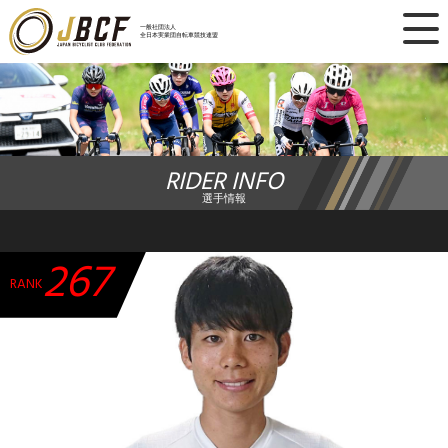
×
一般社団法人
全日本実業団自転車競技連盟
ニュース
レース日程
RIDER INFO
ランキング
選手情報
レース結果
267
チーム・選手
RANK
競技ガイド
加盟・登録
エントリー