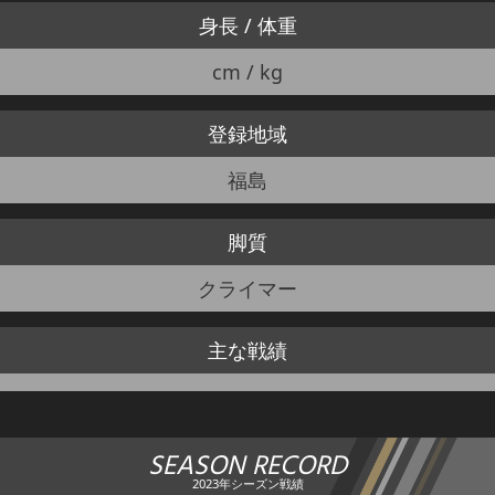
身長 / 体重
cm / kg
登録地域
福島
脚質
クライマー
主な戦績
SEASON RECORD
2023年シーズン戦績