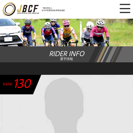
×
一般社団法人
全日本実業団自転車競技連盟
ニュース
レース日程
RIDER INFO
ランキング
選手情報
レース結果
130
チーム・選手
RANK
競技ガイド
加盟・登録
エントリー