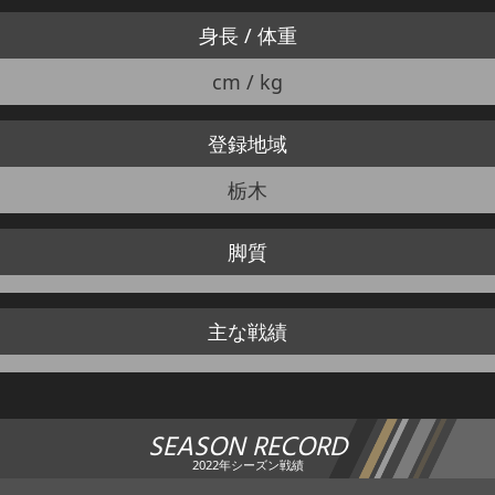
身長 / 体重
cm / kg
登録地域
栃木
脚質
主な戦績
SEASON RECORD
2022年シーズン戦績