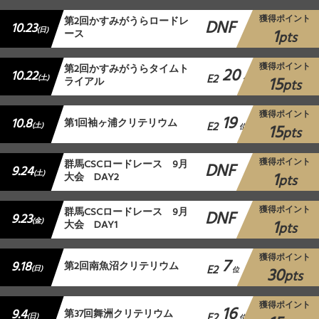
獲得ポイント
第2回かすみがうらロードレ
DNF
10.23
1
(日)
ース
pts
獲得ポイント
第2回かすみがうらタイムト
20
10.22
E2
15
(土)
ライアル
位
pts
獲得ポイント
19
10.8
第1回袖ヶ浦クリテリウム
E2
15
(土)
位
pts
獲得ポイント
群馬CSCロードレース 9月
DNF
9.24
1
(土)
大会 DAY2
pts
獲得ポイント
群馬CSCロードレース 9月
DNF
9.23
1
(金)
大会 DAY1
pts
獲得ポイント
7
9.18
第2回南魚沼クリテリウム
E2
30
(日)
位
pts
獲得ポイント
16
9.4
第37回舞洲クリテリウム
E2
(日)
位