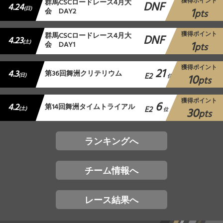
獲得ポイント
群馬CSCロードレース4月大
DNF
4.24
1
(日)
会 DAY2
pts
獲得ポイント
群馬CSCロードレース4月大
DNF
4.23
1
(土)
会 DAY1
pts
獲得ポイント
21
4.3
第36回舞洲クリテリウム
E2
10
(日)
位
pts
獲得ポイント
6
4.2
第14回舞洲タイムトライアル
E2
30
(土)
位
pts
ランキングへ
チーム情報へ
レース結果へ