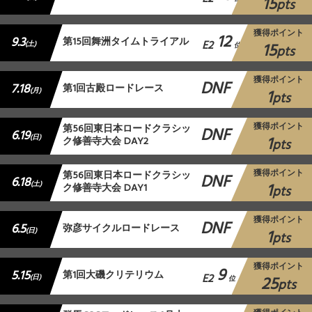
15
pts
獲得ポイント
12
9.3
第15回舞洲タイムトライアル
E2
15
(土)
位
pts
獲得ポイント
DNF
7.18
第1回古殿ロードレース
1
(月)
pts
獲得ポイント
第56回東日本ロードクラシッ
DNF
6.19
1
(日)
ク修善寺大会 DAY2
pts
獲得ポイント
第56回東日本ロードクラシッ
DNF
6.18
1
(土)
ク修善寺大会 DAY1
pts
獲得ポイント
DNF
6.5
弥彦サイクルロードレース
1
(日)
pts
獲得ポイント
9
5.15
第1回大磯クリテリウム
E2
25
(日)
位
pts