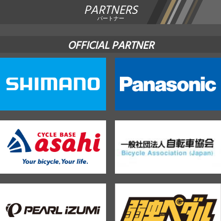
PARTNERS
パートナー
OFFICIAL PARTNER