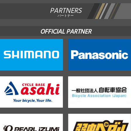
PARTNERS
パートナー
OFFICIAL PARTNER