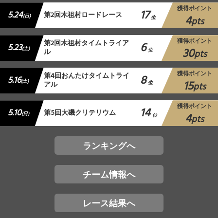
獲得ポイント
17
5.24
第2回木祖村ロードレース
4
(日)
位
pts
獲得ポイント
第2回木祖村タイムトライア
6
5.23
30
(土)
ル
位
pts
獲得ポイント
第4回おんたけタイムトライ
8
5.16
15
(土)
アル
位
pts
獲得ポイント
14
5.10
第5回大磯クリテリウム
4
(日)
位
pts
ランキングへ
チーム情報へ
レース結果へ