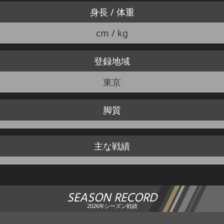
身長 / 体重
cm / kg
登録地域
東京
脚質
主な戦績
SEASON RECORD
2026年シーズン戦績