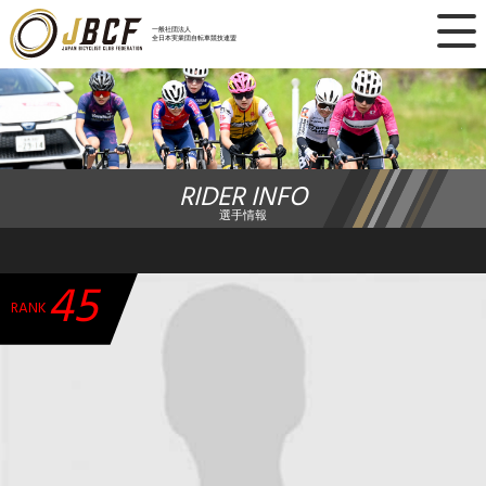
×
一般社団法人
全日本実業団自転車競技連盟
ニュース
レース日程
RIDER INFO
ランキング
選手情報
レース結果
45
チーム・選手
RANK
競技ガイド
加盟・登録
エントリー