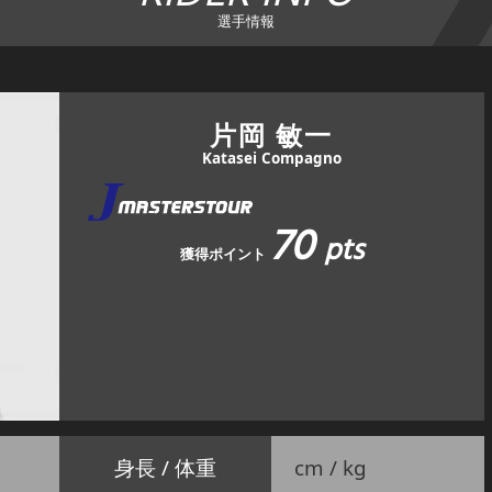
選手情報
片岡 敏一
Katasei Compagno
70
pts
獲得ポイント
身長 / 体重
cm / kg