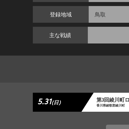
登録地域
鳥取
主な戦績
5.31
第3回綾川町
(日)
香川県綾歌郡綾川町