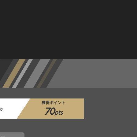
獲得ポイント
70
位
pts