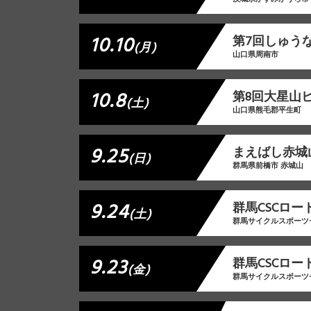
10.10
第7回しゅうな
(月)
山口県周南市
10.8
第8回大星山
(土)
山口県熊毛郡平生町
9.25
まえばし赤城
(日)
群馬県前橋市 赤城山
9.24
群馬CSCロー
(土)
群馬サイクルスポーツ
9.23
群馬CSCロー
(金)
群馬サイクルスポーツ