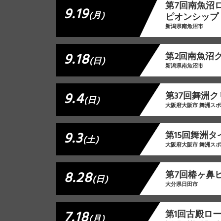
第7回南魚沼
9.19
(月)
ピオンシップ
新潟県南魚沼市
9.18
第2回南魚沼
(日)
新潟県南魚沼市
9.4
第37回舞洲
(日)
大阪府大阪市 舞洲ス
9.3
第15回舞洲
(土)
大阪府大阪市 舞洲ス
8.28
第7回椿ヶ鼻
(日)
大分県日田市
7.18
第1回古殿ロ
(月)