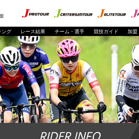
盟
キング
レース結果
チーム・選手
競技ガイド
加盟
RIDER INFO