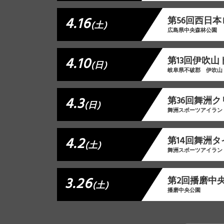
4.16
第56回西日本
(土)
広島県中央森林公園
4.10
第13回伊吹
(日)
岐阜県不破郡 伊吹山
4.3
第36回舞洲
(日)
舞洲スポーツアイラン
4.2
第14回舞洲
(土)
舞洲スポーツアイラン
3.26
第2回播磨中央
(土)
播磨中央公園