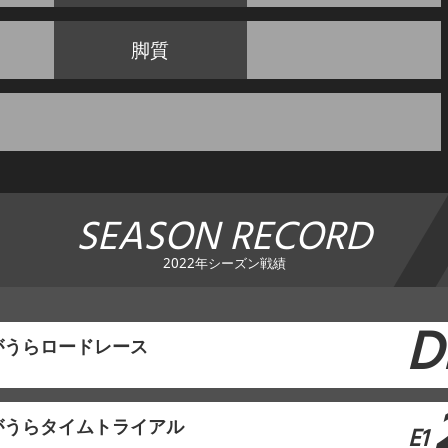
脚質
SEASON RECORD
2022年シーズン戦績
D
がうらロードレース
がうらタイムトライアル
E1