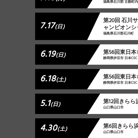
福島県石川郡 古殿町
第20回 石川
7.17
(日)
ャンピオンシ
福島県石川郡石川町
6.19
第56回東日本
(日)
静岡県伊豆市 日本CSC
6.18
第56回東日本
(土)
静岡県伊豆市 日本CSC
5.1
第12回きら
(日)
山口県山口市
4.30
第6回きらら
(土)
山口県山口市