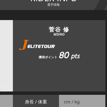
選手情報
菅谷 修
MIVRO
80
pts
獲得ポイント
身長 / 体重
cm / kg