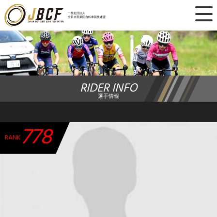
×
一般社団法人
全日本実業団自転車競技連盟
ニュース
レース日程
RIDER INFO
ランキング
選手情報
レース結果
778
チーム・選手
RANK
競技ガイド
加盟・登録
エントリー