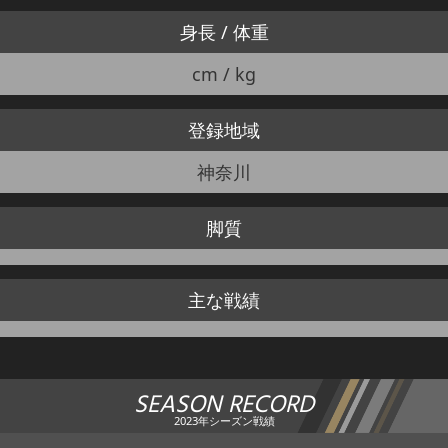
身長 / 体重
cm / kg
登録地域
神奈川
脚質
主な戦績
SEASON RECORD
2023年シーズン戦績