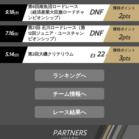
第8回南魚沼ロードレース
獲得ポイント
DNF
9.18
（経済産業大臣旗ロードチャ
2
(月)
pts
ンピオンシップ）
第21回 石川ロードレース（第
獲得ポイント
DNF
7.16
12回ジュニア・ユースチャン
2
(日)
pts
ピオンシップ）
獲得ポイント
22
5.14
第2回大磯クリテリウム
E3
3
(日)
位
pts
ランキングへ
チーム情報へ
レース結果へ
PARTNERS
パートナー