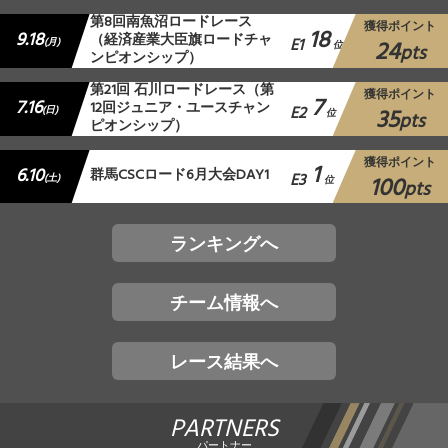
第8回南魚沼ロードレース
獲得ポイント
18
9.18
（経済産業大臣旗ロードチャ
E1
24
(月)
位
pts
ンピオンシップ）
第21回 石川ロードレース（第
獲得ポイント
7
7.16
12回ジュニア・ユースチャン
E2
35
(日)
位
pts
ピオンシップ）
獲得ポイント
1
6.10
群馬CSCロード6月大会DAY1
E3
100
(土)
位
pts
ランキングへ
チーム情報へ
レース結果へ
PARTNERS
パートナー