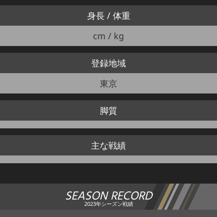
身長 / 体重
cm / kg
登録地域
東京
脚質
主な戦績
SEASON RECORD
2023年シーズン戦績