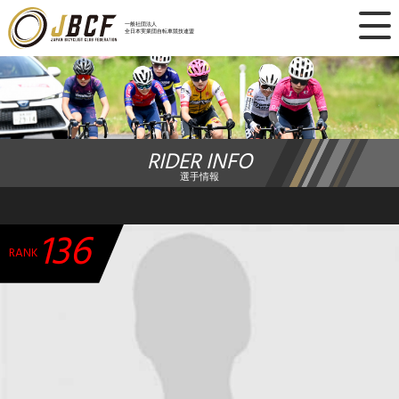
×
一般社団法人
全日本実業団自転車競技連盟
ニュース
レース日程
RIDER INFO
ランキング
選手情報
レース結果
136
チーム・選手
RANK
競技ガイド
加盟・登録
エントリー