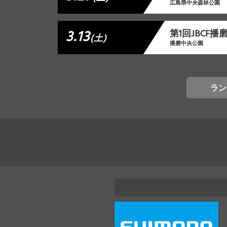
広島県中央森林公園
3.13
第1回JBCF
(土)
播磨中央公園
ラン