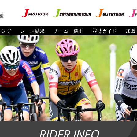
盟
キング
レース結果
チーム・選手
競技ガイド
加盟
RIDER INFO