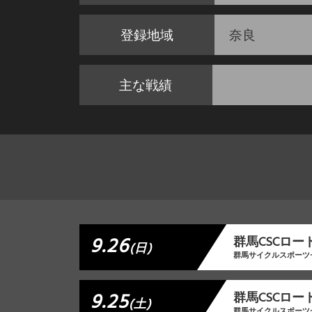
登録地域
奈良
主な戦績
9.26
群⾺CSCロー
(日)
群馬サイクルスポーツ
9.25
群⾺CSCロー
(土)
群馬サイクルスポーツ