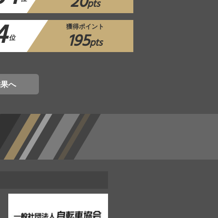
20
pts
4
獲得ポイント
195
位
pts
結果へ