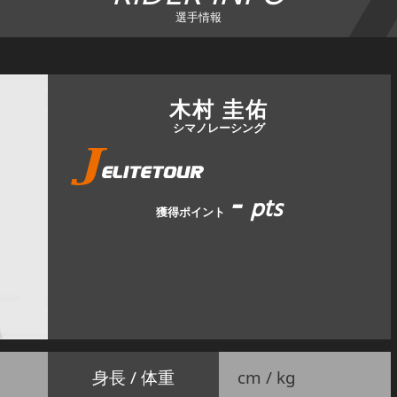
選手情報
木村 圭佑
シマノレーシング
-
pts
獲得ポイント
身長 / 体重
cm / kg