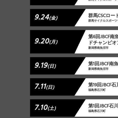
9.24
群⾺CSCロー
(金)
群馬サイクルスポーツ
第6回JBCF
9.20
(月)
ドチャンピオ
新潟県南魚沼市
9.19
第1回JBCF
(日)
新潟県南魚沼市
7.11
第19回JBC
(日)
福島県石川町
7.10
第1回JBCF
(土)
福島県石川町