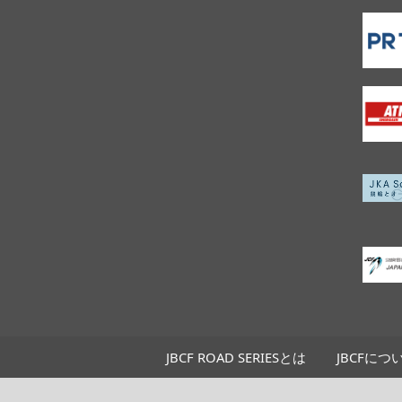
JBCF ROAD SERIESとは
JBCFにつ