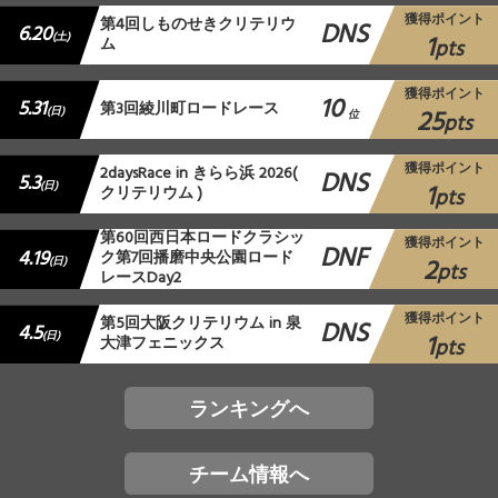
獲得ポイント
第4回しものせきクリテリウ
DNS
6.20
1
(土)
ム
pts
獲得ポイント
10
5.31
第3回綾川町ロードレース
25
(日)
位
pts
獲得ポイント
2daysRace in きらら浜 2026(
DNS
5.3
1
(日)
クリテリウム )
pts
第60回西日本ロードクラシッ
獲得ポイント
DNF
4.19
ク第7回播磨中央公園ロード
2
(日)
pts
レースDay2
獲得ポイント
第5回大阪クリテリウム in 泉
DNS
4.5
1
(日)
大津フェニックス
pts
ランキングへ
チーム情報へ