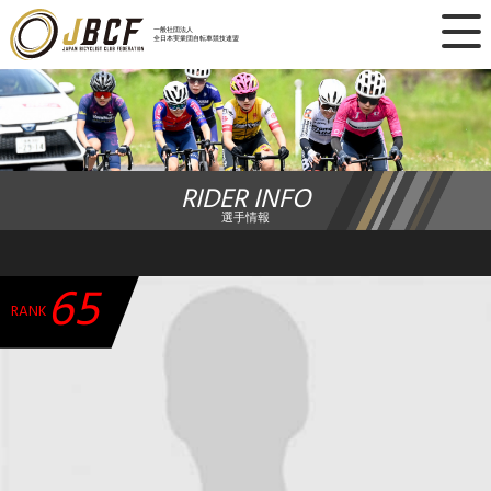
×
一般社団法人
全日本実業団自転車競技連盟
ニュース
レース日程
RIDER INFO
ランキング
選手情報
レース結果
65
チーム・選手
RANK
競技ガイド
加盟・登録
エントリー