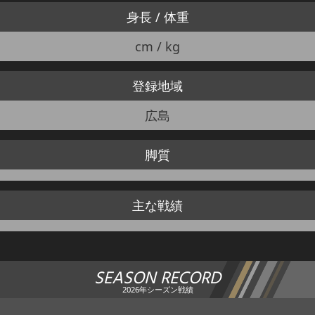
身長 / 体重
cm / kg
登録地域
広島
脚質
主な戦績
SEASON RECORD
2026年シーズン戦績