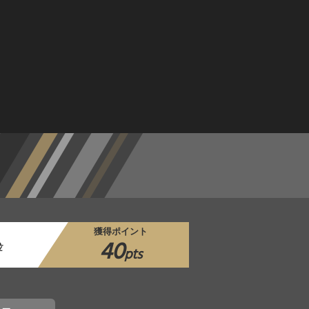
獲得ポイント
40
位
pts