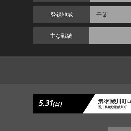
登録地域
千葉
主な戦績
5.31
第3回綾川町
(日)
香川県綾歌郡綾川町