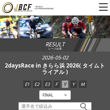
×
一般社団法人
全日本実業団自転車競技連盟
ニュース
レース日程
RESULT
ランキング
レース結果
レース結果
2026-05-02
2daysRace in きらら浜 2026( タイムト
チーム・選手
ライアル )
競技ガイド
E1
E2
E3
F
Y
Y
M
加盟・登録
エントリー