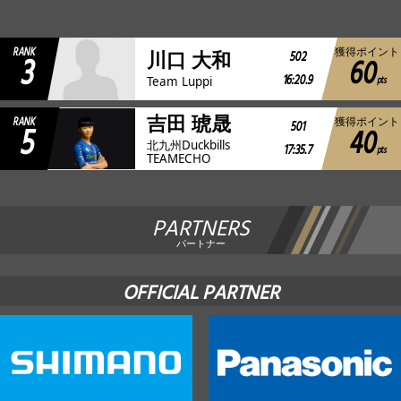
JBCF ROAD SERIESとは
RANK
獲得ポイント
3
502
川口 大和
60
16:20.9
pts
Team Luppi
吉田 琥晟
RANK
獲得ポイント
5
501
40
北九州Duckbills
17:35.7
pts
TEAMECHO
PARTNERS
パートナー
OFFICIAL PARTNER