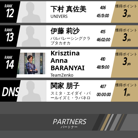
RANK
獲得ポイント
12
406
下村 真佐美
3
45:13:00
pts
UNIVERS
伊藤 莉沙
RANK
獲得ポイント
13
415
3
バルバレーシングクラ
46:02:00
pts
ブタカオカ
Krisztina
獲得ポイント
3
RANK
14
410
Anna
pts
BARANYAI
48:19:00
TeamZenko
関家 朋子
獲得ポイント
DNS
407
1
スミタ・エイダイ・パ
00:00:00
pts
ールイズミ・ラバネロ
PARTNERS
パートナー