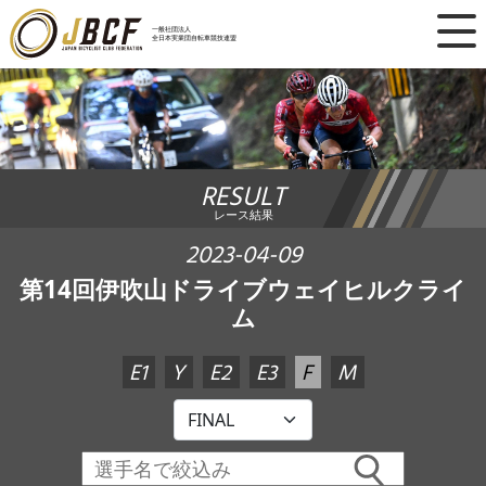
×
一般社団法人
全日本実業団自転車競技連盟
ニュース
レース日程
RESULT
ランキング
レース結果
レース結果
2023-04-09
第14回伊吹山ドライブウェイヒルクライ
チーム・選手
ム
競技ガイド
E1
Y
E2
E3
F
M
加盟・登録
エントリー