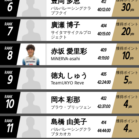
豊岡 多恵
RANK
6
412
30
バルバレーシングクラ
40:12:00
pts
ブフクイ
廣瀬 博子
RANK
獲得ポイント
7
404
20
サイタマサイクルプロ
40:15:00
pts
ジェクト
RANK
獲得ポイント
8
409
赤坂 愛里彩
10
41:11:00
pts
MiNERVA-asahi
RANK
獲得ポイント
9
405
徳丸 しゅう
5
42:24:00
pts
TeamUKYO Reve
RANK
獲得ポイント
10
402
岡本 彩那
4
42:37:00
pts
ブラウ・ブリッツェン
島橋 由美子
RANK
獲得ポイント
11
414
4
バルバレーシングクラ
44:44:00
pts
ブタカオカ