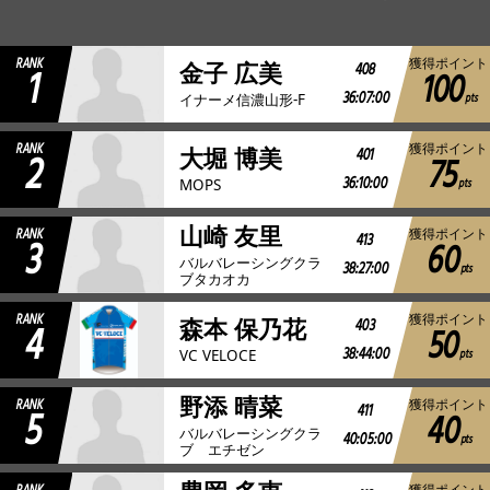
JBCF ROAD SERIESとは
RANK
獲得ポイント
1
408
金子 広美
100
36:07:00
pts
イナーメ信濃山形-F
RANK
獲得ポイント
2
401
大堀 博美
75
36:10:00
pts
MOPS
山崎 友里
RANK
獲得ポイント
3
413
60
バルバレーシングクラ
38:27:00
pts
ブタカオカ
RANK
獲得ポイント
4
403
森本 保乃花
50
38:44:00
pts
VC VELOCE
野添 晴菜
RANK
獲得ポイント
5
411
40
バルバレーシングクラ
40:05:00
pts
ブ エチゼン
獲得ポイント