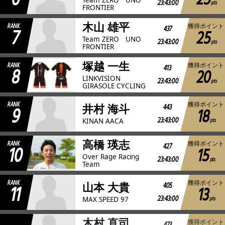
25
23:43:00
pts
FRONTIER
木山 雄平
RANK
獲得ポイント
7
437
25
Team ZERO UNO
23:43:00
pts
FRONTIER
塚越 一生
RANK
獲得ポイント
8
413
20
LINKVISION
23:43:00
pts
GIRASOLE CYCLING
RANK
獲得ポイント
9
443
井村 海斗
18
23:43:00
pts
KINAN AACA
高橋 瑛志
RANK
獲得ポイント
10
427
15
Over Rage Racing
23:43:00
pts
Team
RANK
獲得ポイント
11
405
山本 大貴
13
23:43:00
pts
MAX SPEED 97
木村 直司
獲得ポイント