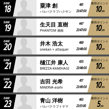
RANK
獲得ポイント
18
461
粟津 創
10
23:47:00
pts
バルバクラブハクサン
RANK
獲得ポイント
19
447
生天目 直樹
10
23:47:00
pts
PHANTOM 湘南
RANK
獲得ポイント
20
469
井木 浩太
10
23:48:00
pts
onekan × attaquer
RANK
獲得ポイント
21
435
樋江井 康人
10
23:48:00
pts
BREZZA-KAMIHAGI
RANK
獲得ポイント
22
417
吉田 光希
10
23:49:00
pts
MiNERVA-asahi
RANK
獲得ポイント
23
463
青山 洋樹
5
23:51:00
pts
バルバクラブトヤマ