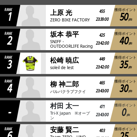
RANK
獲得ポイント
1
455
上原 光
50
JBCF ROAD SERIESとは
23:39:00
pts
ZERO BIKE FACTORY
坂本 恭平
RANK
獲得ポイント
2
425
40
SNIFF・
23:42:00
pts
OUTDOORLIFE Racing
RANK
獲得ポイント
3
449
松崎 暁広
35
23:42:00
pts
soleil de lest
RANK
獲得ポイント
4
465
柳 神二郎
30
23:43:00
pts
バルバクラブフクイ
村田 太一
獲得ポイント
-
471
0
Tri-X Japan ※オープ
23:43:00
pts
ン
安藤 賢二
RANK
獲得ポイント
6
403
Team ZERO UNO