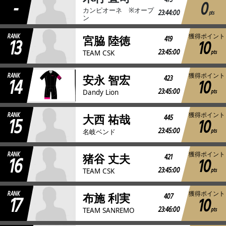
-
473
0
カンピオーネ ※オープ
23:44:00
pts
ン
RANK
獲得ポイント
13
419
宮脇 陸徳
10
23:45:00
pts
TEAM CSK
RANK
獲得ポイント
14
423
安永 智宏
10
23:45:00
pts
Dandy Lion
RANK
獲得ポイント
15
445
大西 祐哉
10
23:45:00
pts
名岐ベンド
RANK
獲得ポイント
16
421
猪谷 丈夫
10
23:45:00
pts
TEAM CSK
RANK
獲得ポイント
17
407
布施 利実
10
23:46:00
pts
TEAM SANREMO