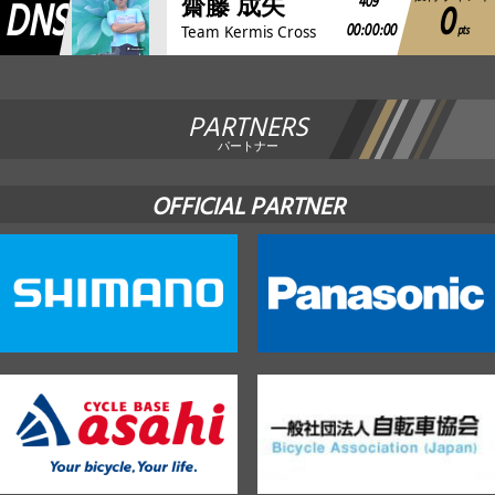
DNS
409
齋藤 成矢
0
00:00:00
pts
Team Kermis Cross
PARTNERS
パートナー
OFFICIAL PARTNER