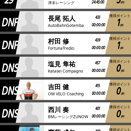
29
5
24:45:00
pts
津末レーシング
獲得ポイント
DNF
433
長尾 拓人
1
00:00:00
pts
AutoBahnGotemba
獲得ポイント
DNF
439
村田 修
1
00:00:00
pts
FortunaTredici
獲得ポイント
DNS
457
塩見 隼祐
0
00:00:00
pts
Katasei Compagno
獲得ポイント
DNS
415
吉田 健
0
00:00:00
pts
OM VELO Coaching
獲得ポイント
DNS
401
西川 奏
0
00:00:00
pts
BMレーシングZUNOW
獲得ポイント