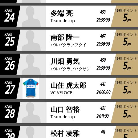
RANK
獲得ポイント
24
453
多端 亮
5
23:55:00
pts
Team decoja
RANK
獲得ポイント
25
467
南部 隆一
5
23:58:00
pts
バルバクラブフクイ
RANK
獲得ポイント
26
459
川畑 勇気
5
23:59:00
pts
バルバクラブハクサン
RANK
獲得ポイント
27
441
山住 虎太郎
5
24:00:00
pts
VC VELOCE
RANK
獲得ポイント
28
451
山口 智裕
5
24:11:00
pts
Team decoja
RANK
獲得ポイント
411
松村 凌雅