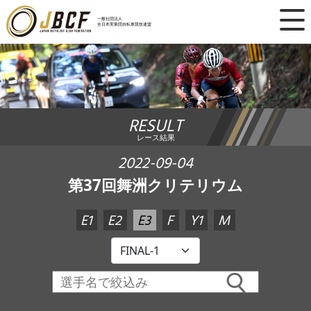
×
一般社団法人
全日本実業団自転車競技連盟
ニュース
レース日程
RESULT
ランキング
レース結果
レース結果
2022-09-04
第37回舞洲クリテリウム
チーム・選手
E1
E2
E3
F
Y1
M
競技ガイド
加盟・登録
エントリー