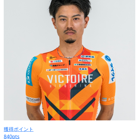
獲得ポイント
840
pts