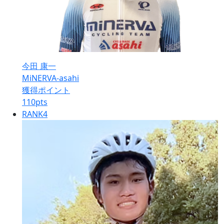
今田 康一
MiNERVA-asahi
獲得ポイント
110
pts
RANK
4