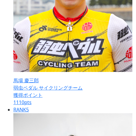
馬場 慶三郎
弱虫ペダル サイクリングチーム
獲得ポイント
1110
pts
RANK
5