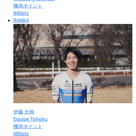
獲得ポイント
840
pts
RANK
4
伊藤 大地
Equipe Tohoku
獲得ポイント
680
pts