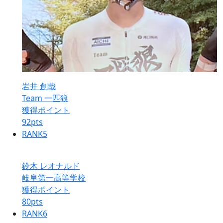
岩井 創哉
Team 一匹狼
獲得ポイント
92
pts
RANK
5
鈴木 レオナルド
岐阜第一高等学校
獲得ポイント
80
pts
RANK
6