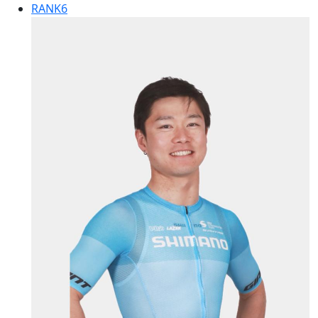
RANK
6