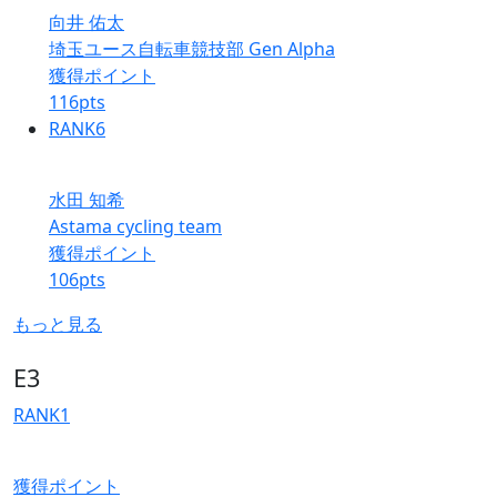
向井 佑太
埼玉ユース自転車競技部 Gen Alpha
獲得ポイント
116
pts
RANK
6
水田 知希
Astama cycling team
獲得ポイント
106
pts
もっと見る
E3
RANK
1
獲得ポイント