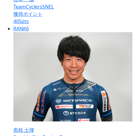
TeamCyclersSNEL
獲得ポイント
405
pts
RANK
6
黒枝 士揮