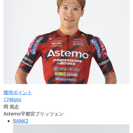
獲得ポイント
1746
pts
岡 篤志
Astemo宇都宮ブリッツェン
RANK
2