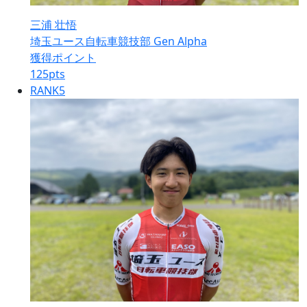
三浦 壮悟
埼玉ユース自転車競技部 Gen Alpha
獲得ポイント
125
pts
RANK
5