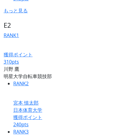
もっと見る
E2
RANK
1
獲得ポイント
310
pts
川野 鷹
明星大学自転車競技部
RANK
2
宮本 慎太郎
日本体育大学
獲得ポイント
240
pts
RANK
3