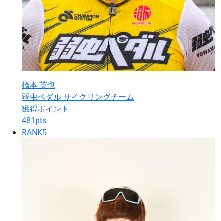
橋本 英也
弱虫ペダル サイクリングチーム
獲得ポイント
481
pts
RANK
5