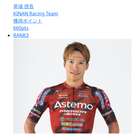
草場 啓吾
KINAN Racing Team
獲得ポイント
660
pts
RANK
3