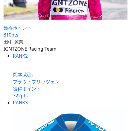
獲得ポイント
810
pts
田中 麗奈
IGNTZONE Racing Team
RANK
2
岡本 彩那
ブラウ・ブリッツェン
獲得ポイント
722
pts
RANK
3