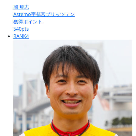
岡 篤志
Astemo宇都宮ブリッツェン
獲得ポイント
540
pts
RANK
4