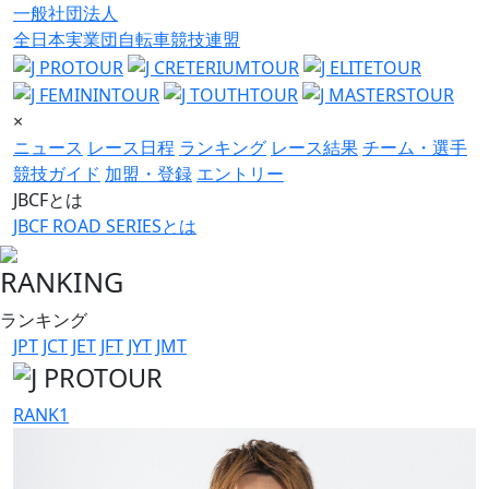
一般社団法人
全日本実業団自転車競技連盟
×
ニュース
レース日程
ランキング
レース結果
チーム・選手
競技ガイド
加盟・登録
エントリー
JBCFとは
JBCF ROAD SERIESとは
RANKING
ランキング
JPT
JCT
JET
JFT
JYT
JMT
RANK
1