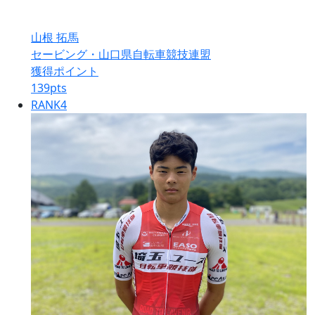
山根 拓馬
セービング・山口県自転車競技連盟
獲得ポイント
139
pts
RANK
4