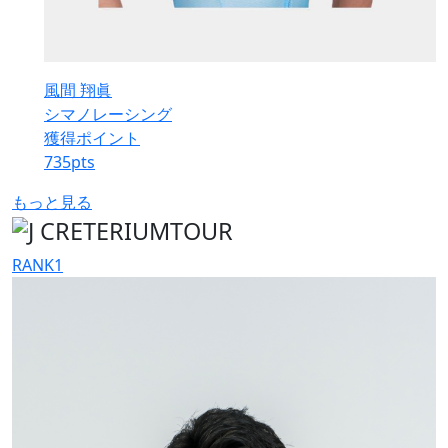
風間 翔眞
シマノレーシング
獲得ポイント
735
pts
もっと見る
RANK
1