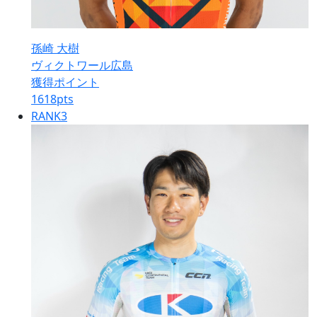
孫崎 大樹
ヴィクトワール広島
獲得ポイント
1618
pts
RANK
3