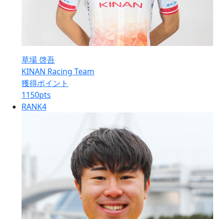
草場 啓吾
KINAN Racing Team
獲得ポイント
1150
pts
RANK
4