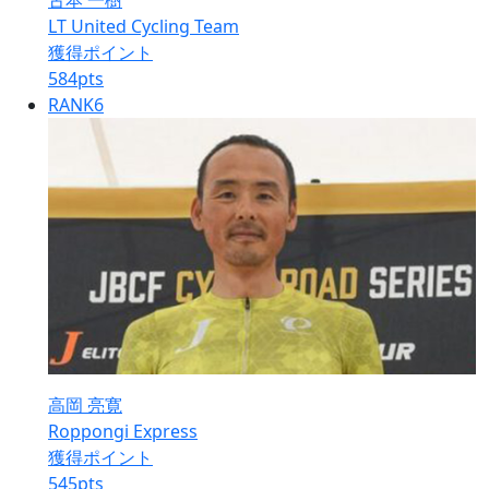
古本 一樹
LT United Cycling Team
獲得ポイント
584
pts
RANK
6
高岡 亮寛
Roppongi Express
獲得ポイント
545
pts