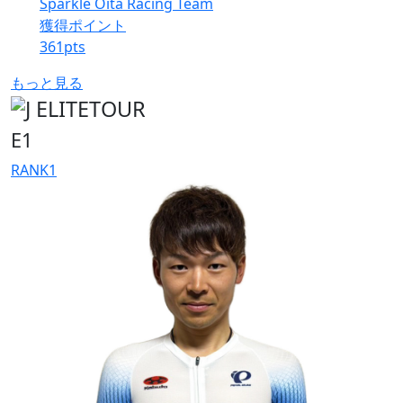
Sparkle Oita Racing Team
獲得ポイント
361
pts
もっと見る
E1
RANK
1