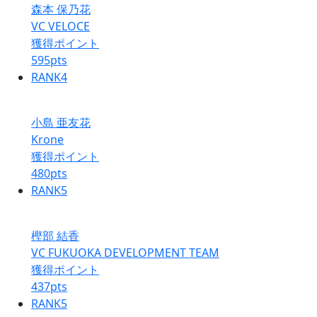
森本 保乃花
VC VELOCE
獲得ポイント
595
pts
RANK
4
小島 亜友花
Krone
獲得ポイント
480
pts
RANK
5
樫部 結香
VC FUKUOKA DEVELOPMENT TEAM
獲得ポイント
437
pts
RANK
5