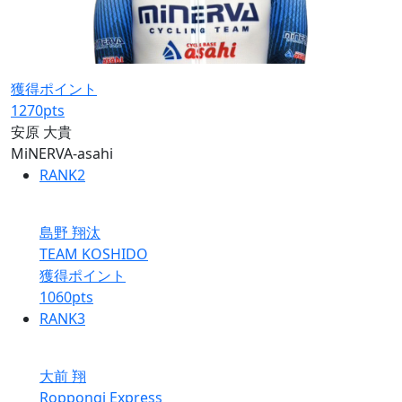
獲得ポイント
1270
pts
安原 大貴
MiNERVA-asahi
RANK
2
島野 翔汰
TEAM KOSHIDO
獲得ポイント
1060
pts
RANK
3
大前 翔
Roppongi Express