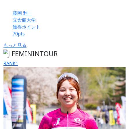
藤岡 利一
立命館大学
獲得ポイント
70
pts
もっと見る
RANK
1