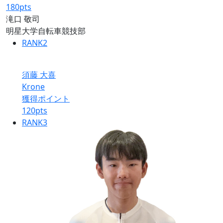
180
pts
滝口 敬司
明星大学自転車競技部
RANK
2
須藤 大喜
Krone
獲得ポイント
120
pts
RANK
3