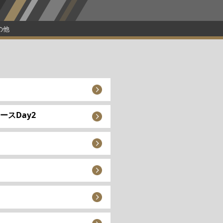
の他
スDay2