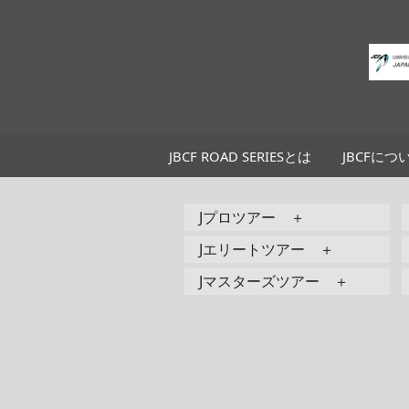
JBCF ROAD SERIESとは
JBCFにつ
Jプロツアー ＋
Jエリートツアー ＋
Jマスターズツアー ＋