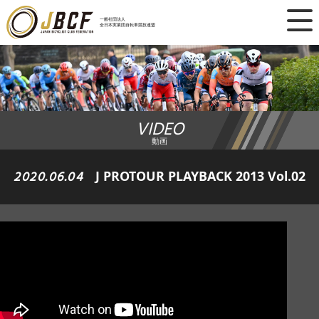
×
一般社団法人
全日本実業団自転車競技連盟
ニュース
レース日程
VIDEO
ランキング
動画
レース結果
2020.06.04
J PROTOUR PLAYBACK 2013 Vol.02
チーム・選手
競技ガイド
加盟・登録
エントリー