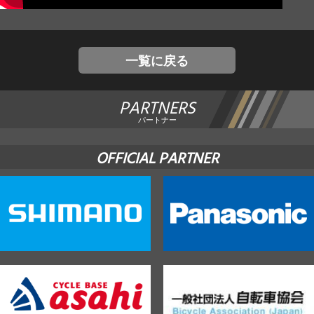
JBCF ROAD SERIESとは
一覧に戻る
PARTNERS
パートナー
OFFICIAL PARTNER