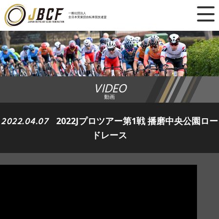
×
一般社団法人
全日本実業団自転車競技連盟
ニュース
レース日程
VIDEO
ランキング
動画
レース結果
2022.04.07
2022Jプロツアー第1戦 播磨中央公園ロー
ドレース
チーム・選手
競技ガイド
加盟・登録
エントリー