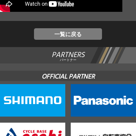
JBCF ROAD SERIESとは
一覧に戻る
PARTNERS
パートナー
OFFICIAL PARTNER