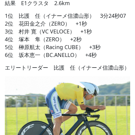
結果 E1クラスタ 2.6km
1位 比護 任（イナーメ信濃山形） 3分24秒07
2位 花田金之介（ZERO） +1秒
3位 村井 寛（VC VELOCE） +1秒
4位 塚本 隼（ZERO） +2秒
5位 榊原航太（Racing CUBE） +3秒
6位 坂本恵一（BC.ANELLO） +4秒
エリートリーダー 比護 任（イナーメ信濃山形）