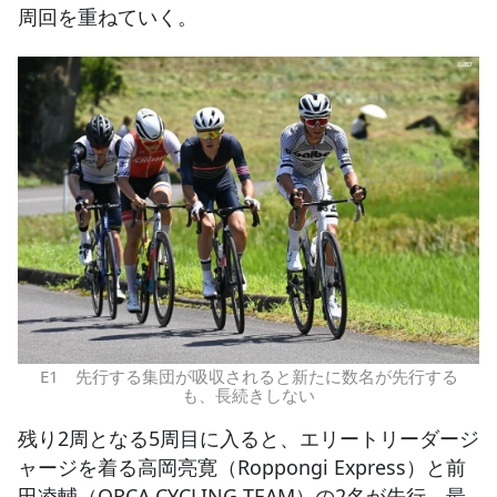
周回を重ねていく。
E1 先行する集団が吸収されると新たに数名が先行する
も、長続きしない
残り2周となる5周目に入ると、エリートリーダージ
ャージを着る高岡亮寛（Roppongi Express）と前
田凌輔（ORCA CYCLING TEAM）の2名が先行。最