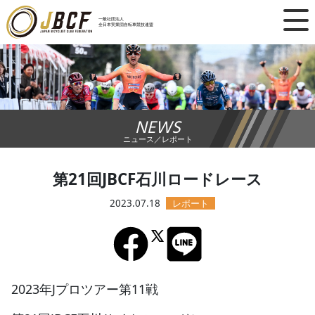
×
一般社団法人
全日本実業団自転車競技連盟
ニュース
レース日程
NEWS
ランキング
ニュース／レポート
レース結果
第21回JBCF石川ロードレース
チーム・選手
2023.07.18
競技ガイド
加盟・登録
2023年Jプロツアー第11戦
エントリー