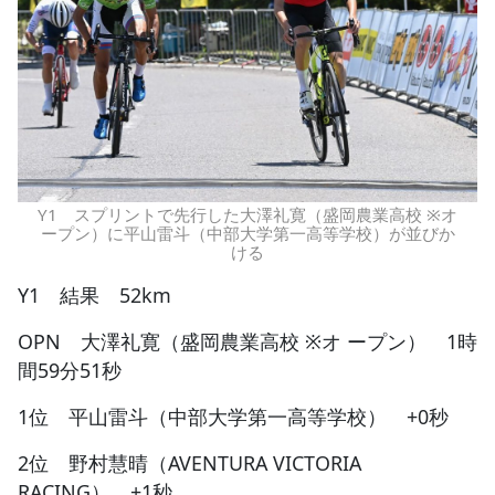
Y1 スプリントで先行した大澤礼寛（盛岡農業高校 ※オ
ープン）に平山雷斗（中部大学第一高等学校）が並びか
ける
Y1 結果 52km
OPN 大澤礼寛（盛岡農業高校 ※オ ープン） 1時
間59分51秒
1位 平山雷斗（中部大学第一高等学校） +0秒
2位 野村慧晴（AVENTURA VICTORIA
RACING） +1秒