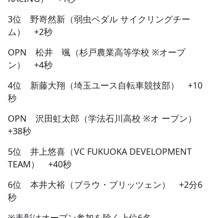
3位 野嵜然新（弱虫ペダル サイクリングチー
ム） +2秒
OPN 松井 颯（杉戸農業高等学校 ※オープ
ン） +4秒
4位 新藤大翔（埼玉ユース自転車競技部） +10
秒
OPN 沢田虹太郎（学法石川高校 ※オ ープン）
+38秒
5位 井上悠喜（VC FUKUOKA DEVELOPMENT
TEAM） +40秒
6位 本井大裕（ブラウ・ブリッツェン） +2分6
秒
※表彰はオープン参加を除く上位6名