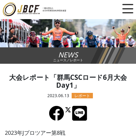
×
一般社団法人
全日本実業団自転車競技連盟
ニュース
レース日程
NEWS
ランキング
ニュース／レポート
レース結果
大会レポート「群馬CSCロード6月大会
Day1」
チーム・選手
2023.06.13
競技ガイド
加盟・登録
2023年Jプロツアー第8戦
エントリー