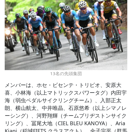
13名の先頭集団
メンバーは、ホセ・ビセンテ・トリビオ、安原大
喜、小林海（以上マトリックスパワータグ）内田宇
海（弱虫ペダルサイクリングチーム）、入部正太
朗、横山航太、中井唯晶、石原悠希（以上シマノレ
ーシング）、河野翔輝（チームブリヂストンサイク
リング）、冨尾大地（CIEL BLEU KANOYA）、Aria
Kiani（稲城FIETS クラスアクト）、金子宗平（群馬