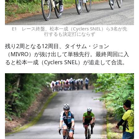
E1 レース終盤、松本一成（Cyclers SNEL）ら3名が先
行するも決定打にならず
残り2周となる12周目、タイサム・ジョン
（MIVRO）が抜け出して単独先行。最終周回に入
ると松本一成（Cyclers SNEL）が追走して合流。