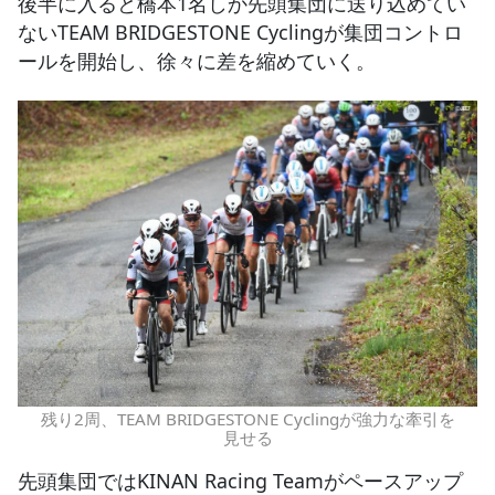
後半に入ると橋本1名しか先頭集団に送り込めてい
ないTEAM BRIDGESTONE Cyclingが集団コントロ
ールを開始し、徐々に差を縮めていく。
残り2周、TEAM BRIDGESTONE Cyclingが強力な牽引を
見せる
先頭集団ではKINAN Racing Teamがペースアップ