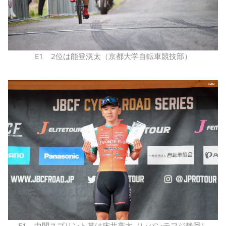
E1 2位は能登滉太（京都大学自転車競技部）
E1 中間スプリント賞は床井亮太（レバンテフジ静岡）