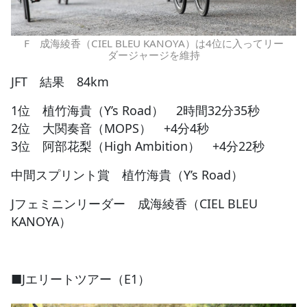
F 成海綾香（CIEL BLEU KANOYA）は4位に入ってリー
ダージャージを維持
JFT 結果 84km
1位 植竹海貴（Y’s Road） 2時間32分35秒
2位 大関奏音（MOPS） +4分4秒
3位 阿部花梨（High Ambition） +4分22秒
中間スプリント賞 植竹海貴（Y’s Road）
Jフェミニンリーダー 成海綾香（CIEL BLEU
KANOYA）
■Jエリートツアー（E1）