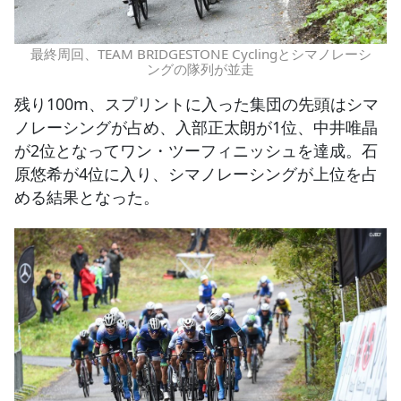
最終周回、TEAM BRIDGESTONE Cyclingとシマノレーシ
ングの隊列が並走
残り100m、スプリントに入った集団の先頭はシマ
ノレーシングが占め、入部正太朗が1位、中井唯晶
が2位となってワン・ツーフィニッシュを達成。石
原悠希が4位に入り、シマノレーシングが上位を占
める結果となった。