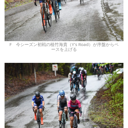
F 今シーズン初戦の植竹海貴（Y’s Road）が序盤からペ
ースを上げる