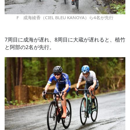
F 成海綾香（CIEL BLEU KANOYA）ら4名が先行
7周目に成海が遅れ、8周目に大蔵が遅れると、植竹
と阿部の2名が先行。