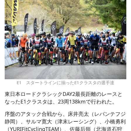
E1 スタートラインに揃ったE1クラスタの選手達
東日本ロードクラシックDAY2最長距離のレースと
なったE1クラスタは、23周138kmで行われた。
序盤のアタック合戦から、床井亮太（レバンテフジ
静岡）、サルマ寛大（津末レーシング）、小橋勇利
（YURIFitCyclingTEAM）、佐藤后嶺（北海道石狩