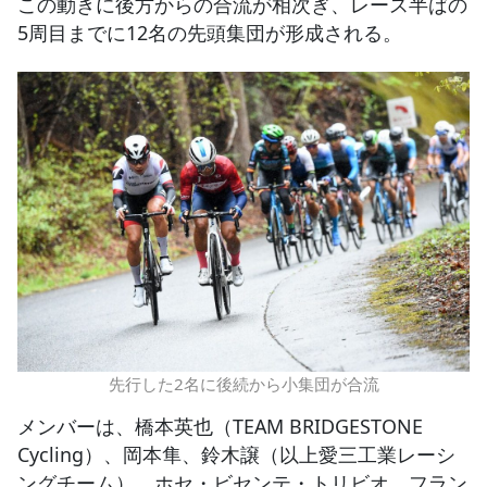
この動きに後方からの合流が相次ぎ、レース半ばの
5周目までに12名の先頭集団が形成される。
先行した2名に後続から小集団が合流
メンバーは、橋本英也（TEAM BRIDGESTONE
Cycling）、岡本隼、鈴木譲（以上愛三工業レーシ
ングチーム）、ホセ・ビセンテ・トリビオ、フラン