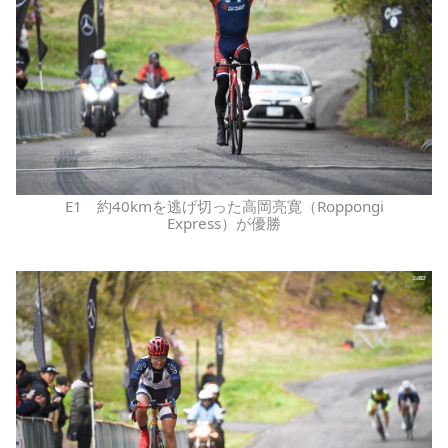
E1 約40kmを逃げ切った高岡亮寛（Roppongi
Express）が優勝