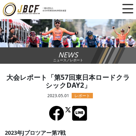
×
一般社団法人
全日本実業団自転車競技連盟
ニュース
レース日程
NEWS
ランキング
ニュース／レポート
レース結果
大会レポート「第57回東日本ロードクラ
シックDAY2」
チーム・選手
2023.05.01
競技ガイド
加盟・登録
2023年Jプロツアー第7戦
エントリー