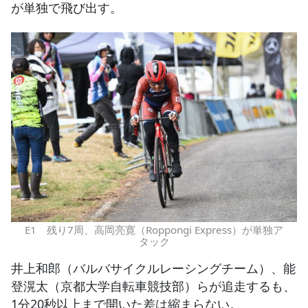
が単独で飛び出す。
E1 残り7周、高岡亮寛（Roppongi Express）が単独ア
タック
井上和郎（バルバサイクルレーシングチーム）、能
登滉太（京都大学自転車競技部）らが追走するも、
1分20秒以上まで開いた差は縮まらない。