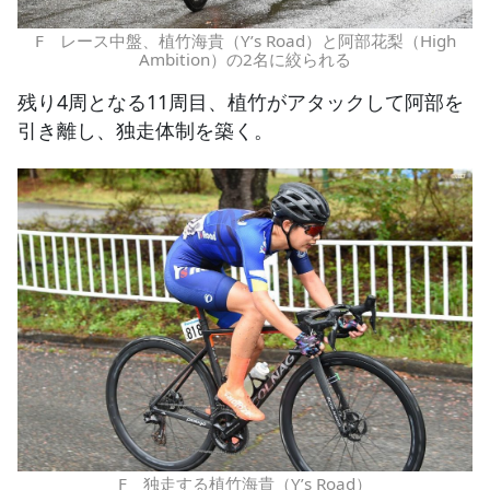
F レース中盤、植竹海貴（Y’s Road）と阿部花梨（High
Ambition）の2名に絞られる
残り4周となる11周目、植竹がアタックして阿部を
引き離し、独走体制を築く。
F 独走する植竹海貴（Y’s Road）