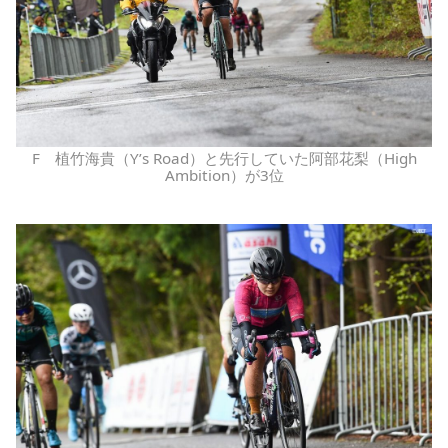
F 植竹海貴（Y’s Road）と先行していた阿部花梨（High
Ambition）が3位