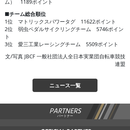
ム） 1189ポイント
■チーム総合順位
1位 マトリックスパワータグ 11622ポイント
2位 弱虫ペダルサイクリングチーム 5746ポイン
ト
3位 愛三工業レーシングチーム 5509ポイント
文/写真 JBCF 一般社団法人全日本実業団自転車競技
連盟
ニュース一覧
PARTNERS
パートナー