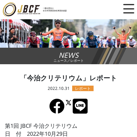
×
一般社団法人
全日本実業団自転車競技連盟
ニュース
レース日程
NEWS
ランキング
ニュース／レポート
レース結果
「今治クリテリウム」レポート
チーム・選手
2022.10.31
競技ガイド
加盟・登録
第1回 JBCF 今治クリテリウム
日 付 2022年10月29日
エントリー