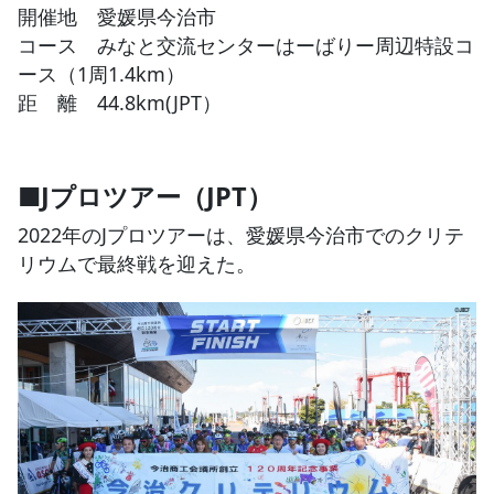
開催地 愛媛県今治市
コース みなと交流センターはーばりー周辺特設コ
JBCF ROAD SERIESとは
ース（1周1.4km）
距 離 44.8km(JPT）
■Jプロツアー（JPT）
2022年のJプロツアーは、愛媛県今治市でのクリテ
リウムで最終戦を迎えた。