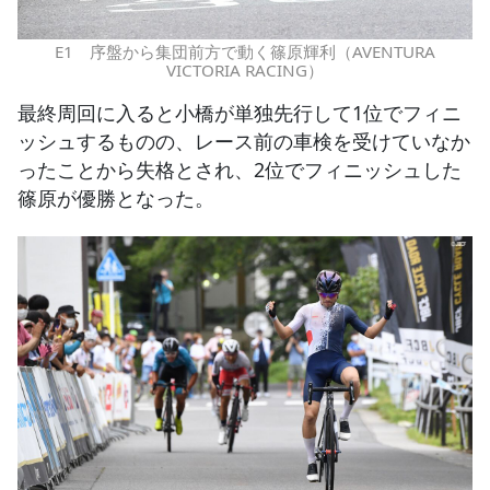
E1 序盤から集団前方で動く篠原輝利（AVENTURA
VICTORIA RACING）
最終周回に入ると小橋が単独先行して1位でフィニ
ッシュするものの、レース前の車検を受けていなか
ったことから失格とされ、2位でフィニッシュした
篠原が優勝となった。