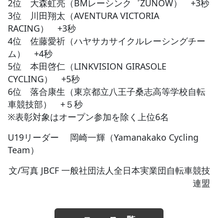
2位 大森虹亮（BMレーシンク゛ZUNOW） +3秒
3位 川田翔太（AVENTURA VICTORIA
RACING） +3秒
4位 佐藤愛祈（ハヤサカサイクルレーシングチー
ム） +4秒
5位 本田啓仁（LINKVISION GIRASOLE
CYCLING） +5秒
6位 落合康生（東京都立八王子桑志高等学校自転
車競技部） +５秒
※表彰対象はオープン参加を除く上位6名
U19リーダー 岡崎一輝（Yamanakako Cycling
Team）
文/写真 JBCF 一般社団法人全日本実業団自転車競技
連盟