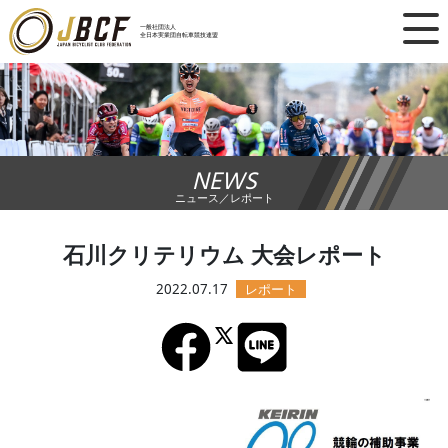
×
一般社団法人
全日本実業団自転車競技連盟
ニュース
レース日程
NEWS
ランキング
ニュース／レポート
レース結果
石川クリテリウム 大会レポート
チーム・選手
2022.07.17
競技ガイド
加盟・登録
エントリー