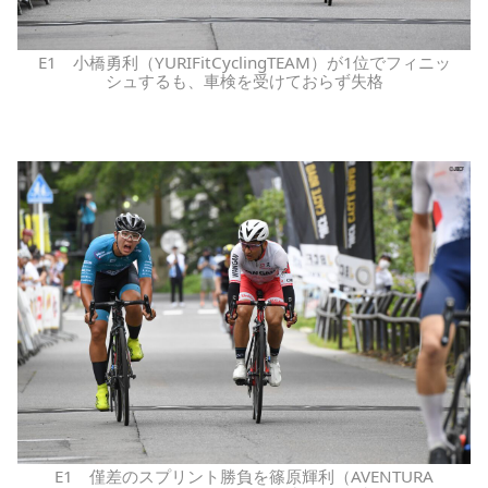
E1 小橋勇利（YURIFitCyclingTEAM）が1位でフィニッ
シュするも、車検を受けておらず失格
E1 僅差のスプリント勝負を篠原輝利（AVENTURA