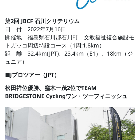
JBCF ROAD SERIESとは
第2回 JBCF 石川クリテリウム
日 付 2022年7月16日
開催地 福島県石川郡石川町 文教福祉複合施設モ
トガッコ周辺特設コース（1周:1.8km）
距 離 32.4km(JPT)、23.4km（E1）、18km（ジ
ュニア）
■Jプロツアー（JPT）
松田祥位優勝、窪木一茂2位でTEAM
BRIDGESTONE Cyclingワン・ツーフィニッシュ