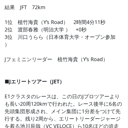
結果 JFT 72km
1位 植竹海貴（Y’s Road） 2時間4分11秒
2位 渡部春雅（明治大学 ） +0秒
3位 川口うらら（日本体育大学・オープン参加
）
Jフェミニンリーダー 植竹海貴（Y’s Road）
■Jエリートツアー（JET）
E1クラスタのレースは、この日のJプロツアーより
も長い20周120kmで行われた。レース後半に6名の
先頭集団形成され、メイン集団に1分差をつけて先
行する。残り2周から、エリートリーダージャージ
を着る池川辰哉（VC VELOCE）ら10名ほどの追走