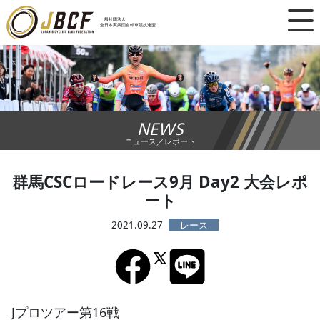
×
一般社団法人
全日本実業団自転車競技連盟
ニュース
レース日程
NEWS
ランキング
ニュース／レポート
レース結果
群馬CSCロードレース9月 Day2 大会レポ
ート
チーム・選手
2021.09.27
競技ガイド
加盟・登録
Jプロツアー第16戦
エントリー