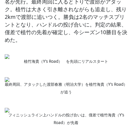
名が先行。最終周回に入ると下りで渡部がアタッ
ク。植竹は大きく引き離されながらも追走し、残り
2kmで渡部に追いつく。勝負は2名のマッチスプリ
ントとなり、ハンドルの投げ合いに。判定の結果、
僅差で植竹の先着が確定し、今シーズン10勝目を決
めた。
植竹海貴（Y’s Road） を先頭にリアルスタート
最終周回、アタックした渡部春雅（明治大学）を植竹海貴（Y’s Road）
が追う
フィニッシュライン上ハンドルの投げ合いは、僅差で植竹海貴（Y’s
Road）が先着