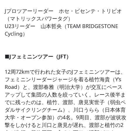
Jプロツアーリーダー ホセ・ビセンテ・トリビオ
（マトリックスパワータグ）
U23リーダー 山本哲央（TEAM BRIDGESTONE
Cycling）
■Jフェミニンツアー（JFT）
12周72kmで行われた女子のJフェミニンツアーは、
フェミニンリーダージャージを着る植竹海貴（Y’s
Road）と、渡部春雅（明治大学）が交互にペース
アップして集団の人数を絞っていく。レース後半ま
でに残ったのは、植竹、渡部、唐見実世子（弱虫ペ
ダルサイクリングチーム）、川口うらら（日本体育
大学・オープン参加）の4名。9周目、渡部が波状攻
撃をしかけると川口と唐見が遅れ、渡部と植竹の2