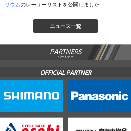
リウム
のレーサーリストを公開しました。
JBCF ROAD SERIESとは
ニュース一覧
PARTNERS
パートナー
OFFICIAL PARTNER