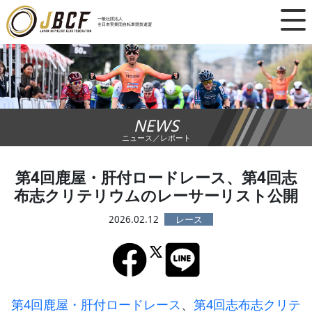
×
一般社団法人
全日本実業団自転車競技連盟
ニュース
レース日程
NEWS
ランキング
ニュース／レポート
レース結果
第4回鹿屋・肝付ロードレース、第4回志
布志クリテリウムのレーサーリスト公開
チーム・選手
2026.02.12
競技ガイド
加盟・登録
第4回鹿屋・肝付ロードレース
、
第4回志布志クリテ
エントリー