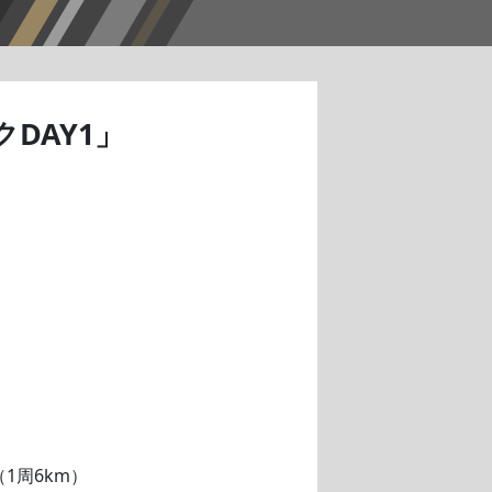
DAY1」
1周6km）