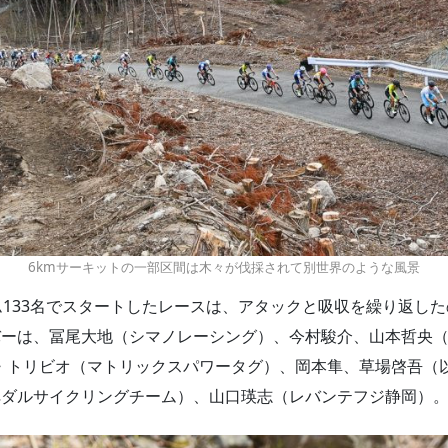
6kmサーキットの一部区間は木々が伐採されて別世界のような風景
ム133名でスタートしたレースは、アタックと吸収を繰り返した
は、冨尾大地（シマノレーシング）、今村駿介、山本哲央（以上、T
センテ・トリビオ（マトリックスパワータグ）、岡本隼、草場啓吾
ペダルサイクリングチーム）、山口瑛志（レバンテフジ静岡）