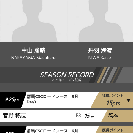
中山 勝晴
丹羽 海渡
NAKAYAMA Masaharu
NIWA Kaito
SEASON RECORD
2021年シーズン記録
獲得ポイント
群⾺CSCロードレース 9月
9.26
15
(日)
Day3
pts
15
菅野 将志
E3
15
pts
位
獲得ポイント
群⾺CSCロードレース 9月