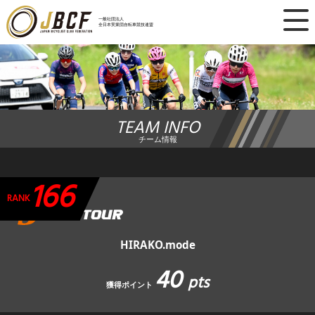
×
一般社団法人
全日本実業団自転車競技連盟
ニュース
レース日程
TEAM INFO
ランキング
チーム情報
レース結果
166
チーム・選手
RANK
競技ガイド
HIRAKO.mode
40
加盟・登録
pts
獲得ポイント
エントリー