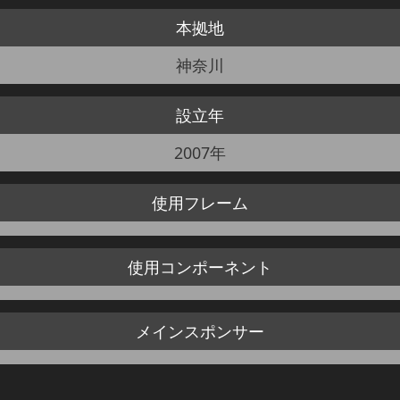
本拠地
JBCF ROAD SERIESとは
神奈川
設立年
2007年
使用
フレーム
使用
コンポーネント
メイン
スポンサー