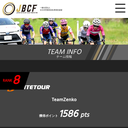
×
一般社団法人
全日本実業団自転車競技連盟
ニュース
レース日程
TEAM INFO
ランキング
チーム情報
レース結果
8
チーム・選手
RANK
競技ガイド
TeamZenko
1586
加盟・登録
pts
獲得ポイント
エントリー