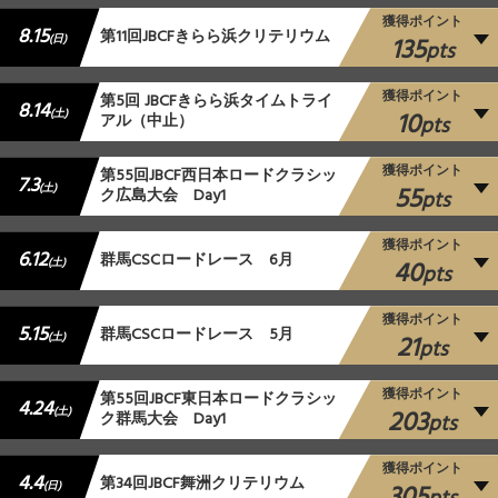
獲得ポイント
8.15
第11回JBCFきらら浜クリテリウム
135
(日)
pts
獲得ポイント
第5回 JBCFきらら浜タイムトライ
8.14
10
(土)
アル（中止）
pts
獲得ポイント
第55回JBCF西日本ロードクラシッ
7.3
55
(土)
ク広島大会 Day1
pts
獲得ポイント
6.12
群⾺CSCロードレース 6月
40
(土)
pts
獲得ポイント
5.15
群馬CSCロードレース 5月
21
(土)
pts
獲得ポイント
第55回JBCF東日本ロードクラシッ
4.24
203
(土)
ク群馬大会 Day1
pts
獲得ポイント
4.4
第34回JBCF舞洲クリテリウム
(日)