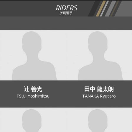
RIDERS
所属選手
辻 善光
田中 龍太朗
TSUJI Yoshimitsu
TANAKA Ryutaro