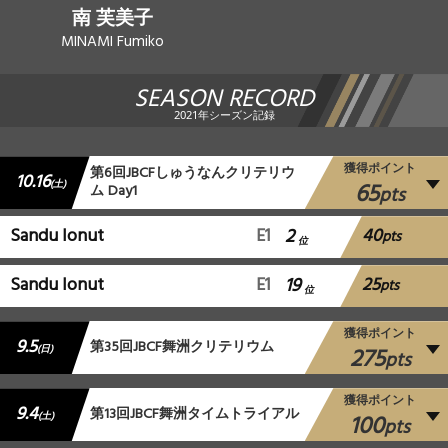
南 芙美子
MINAMI Fumiko
SEASON RECORD
2021年シーズン記録
獲得ポイント
第6回JBCFしゅうなんクリテリウ
10.16
65
(土)
ム Day1
pts
40
Sandu Ionut
E1
2
pts
位
25
Sandu Ionut
E1
19
pts
位
獲得ポイント
9.5
第35回JBCF舞洲クリテリウム
275
(日)
pts
獲得ポイント
9.4
第13回JBCF舞洲タイムトライアル
100
(土)
pts