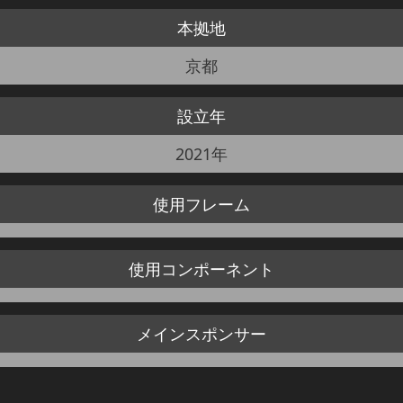
本拠地
JBCF ROAD SERIESとは
京都
設立年
2021年
使用
フレーム
使用
コンポーネント
メイン
スポンサー