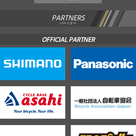
PARTNERS
パートナー
OFFICIAL PARTNER