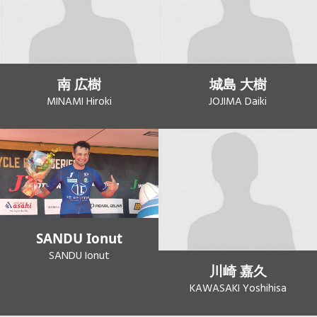
南 広樹
城島 大樹
MINAMI Hiroki
JOJIMA Daiki
SANDU Ionut
SANDU Ionut
川崎 嘉久
KAWASAKI Yoshihisa