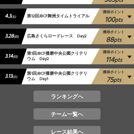
305
pts
獲得ポイント
4.3
第12回JBCF舞洲タイムトライアル
100
(土)
pts
獲得ポイント
3.28
広島さくらロードレース Day2
88
(日)
pts
獲得ポイント
第1回JBCF播磨中央公園クリテリ
3.14
114
(日)
ウム Day2
pts
獲得ポイント
第1回JBCF播磨中央公園クリテリ
3.13
75
(土)
ウム Day1
pts
ランキングへ
チーム一覧へ
レース結果へ